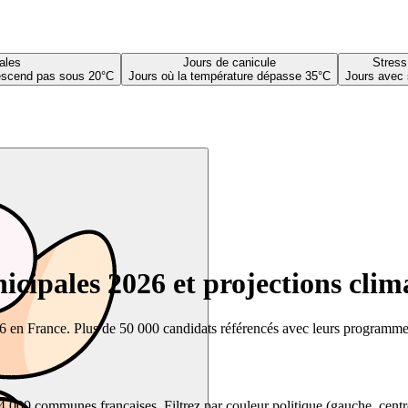
ales
Jours de canicule
Stress
descend pas sous 20°C
Jours où la température dépasse 35°C
Jours avec 
cipales 2026 et projections clim
26 en France. Plus de 50 000 candidats référencés avec leurs programmes,
00 communes françaises. Filtrez par couleur politique (gauche, centre, dr