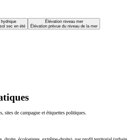
 hydrique
Élévation niveau mer
sol sec en été
Élévation prévue du niveau de la mer
atiques
 sites de campagne et étiquettes politiques.
oite, écologistes, extrême-droite), par profil territorial (urbain,