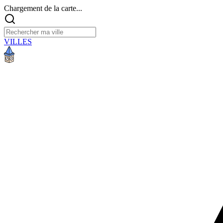
Chargement de la carte...
VILLES