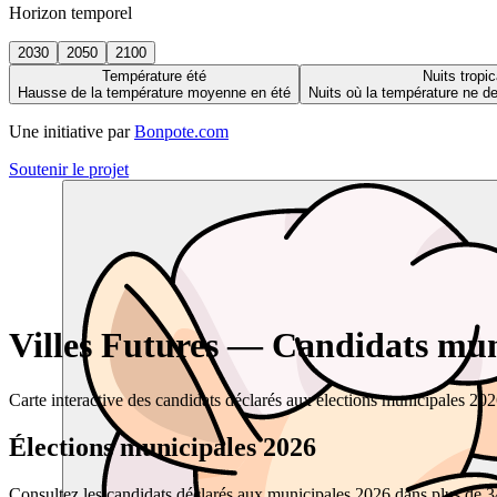
Horizon temporel
2030
2050
2100
Température été
Nuits tropic
Hausse de la température moyenne en été
Nuits où la température ne 
Une initiative par
Bonpote.com
Soutenir le projet
Villes Futures — Candidats muni
Carte interactive des candidats déclarés aux élections municipales 20
Élections municipales 2026
Consultez les candidats déclarés aux municipales 2026 dans plus de 34 0