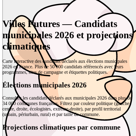
Villes Futures — Candidats
municipales 2026 et projections
climatiques
Carte interactive des candidats déclarés aux élections municipales
2026 en France. Plus de 50 000 candidats référencés avec leurs
programmes, sites de campagne et étiquettes politiques.
Élections municipales 2026
Consultez les candidats déclarés aux municipales 2026 dans plus de
34 000 communes françaises. Filtrez par couleur politique (gauche,
centre, droite, écologistes, extrême-droite), par profil territorial
(urbain, périurbain, rural) et par taille de commune.
Projections climatiques par commune