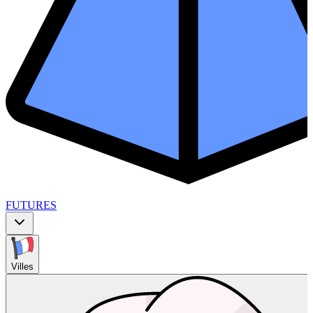
FUTURES
Villes