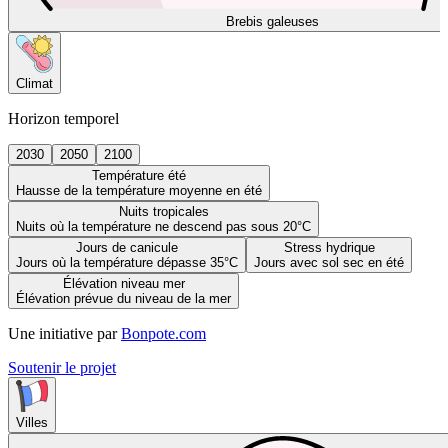
Brebis galeuses
Climat
Horizon temporel
2030
2050
2100
Température été
Hausse de la température moyenne en été
Nuits tropicales
Nuits où la température ne descend pas sous 20°C
Jours de canicule
Stress hydrique
Jours où la température dépasse 35°C
Jours avec sol sec en été
Élévation niveau mer
Élévation prévue du niveau de la mer
Une initiative par
Bonpote.com
Soutenir le projet
Villes