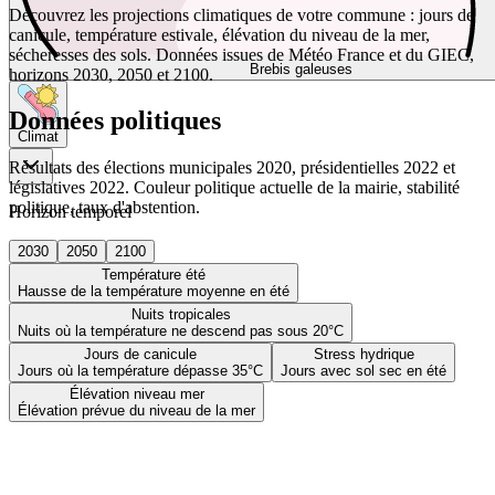
Découvrez les projections climatiques de votre commune : jours de
canicule, température estivale, élévation du niveau de la mer,
sécheresses des sols. Données issues de Météo France et du GIEC,
Brebis galeuses
horizons 2030, 2050 et 2100.
Données politiques
Climat
Résultats des élections municipales 2020, présidentielles 2022 et
législatives 2022. Couleur politique actuelle de la mairie, stabilité
politique, taux d'abstention.
Horizon temporel
2030
2050
2100
Température été
Hausse de la température moyenne en été
Nuits tropicales
Nuits où la température ne descend pas sous 20°C
Jours de canicule
Stress hydrique
Jours où la température dépasse 35°C
Jours avec sol sec en été
Élévation niveau mer
Élévation prévue du niveau de la mer