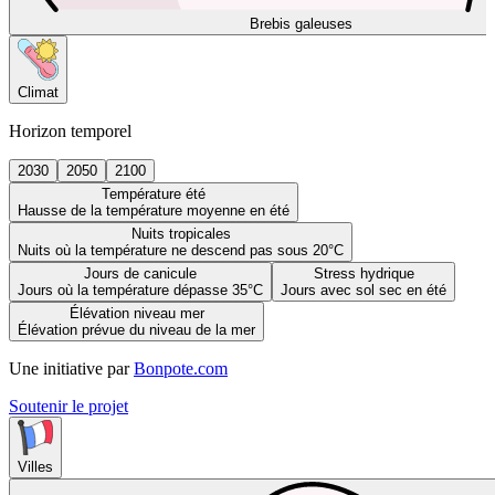
Brebis galeuses
Climat
Horizon temporel
2030
2050
2100
Température été
Hausse de la température moyenne en été
Nuits tropicales
Nuits où la température ne descend pas sous 20°C
Jours de canicule
Stress hydrique
Jours où la température dépasse 35°C
Jours avec sol sec en été
Élévation niveau mer
Élévation prévue du niveau de la mer
Une initiative par
Bonpote.com
Soutenir le projet
Villes