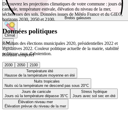
Découvrez les projections climatiques de votre commune : jours de
canicule, température estivale, élévation du niveau de la mer,
sécheresses des sols. Données issues de Météo France et du GIEC,
Brebis galeuses
horizons 2030, 2050 et 2100.
Données politiques
Climat
Résultats des élections municipales 2020, présidentielles 2022 et
législatives 2022. Couleur politique actuelle de la mairie, stabilité
politique, taux d'abstention.
Horizon temporel
2030
2050
2100
Température été
Hausse de la température moyenne en été
Nuits tropicales
Nuits où la température ne descend pas sous 20°C
Jours de canicule
Stress hydrique
Jours où la température dépasse 35°C
Jours avec sol sec en été
Élévation niveau mer
Élévation prévue du niveau de la mer