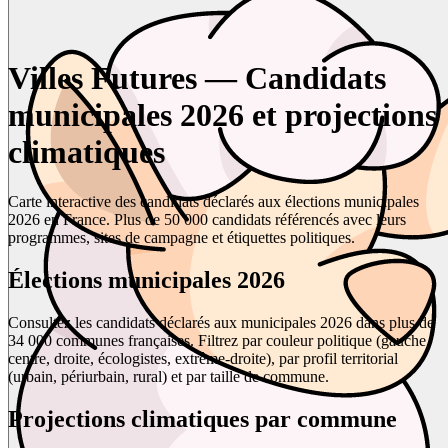
Villes Futures — Candidats
municipales 2026 et projections
climatiques
Carte interactive des candidats déclarés aux élections municipales
2026 en France. Plus de 50 000 candidats référencés avec leurs
programmes, sites de campagne et étiquettes politiques.
Élections municipales 2026
Consultez les candidats déclarés aux municipales 2026 dans plus de
34 000 communes françaises. Filtrez par couleur politique (gauche,
centre, droite, écologistes, extrême-droite), par profil territorial
(urbain, périurbain, rural) et par taille de commune.
Projections climatiques par commune