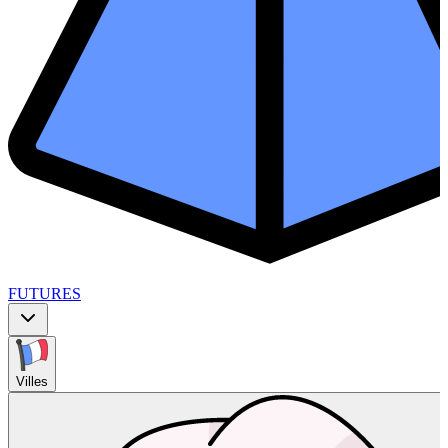
FUTURES
Villes