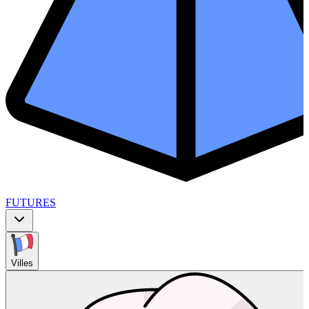
FUTURES
Villes