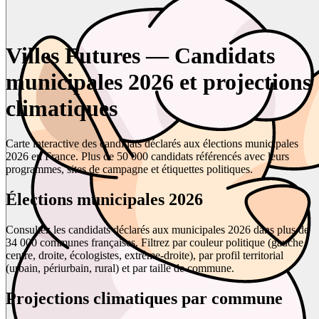
Villes Futures — Candidats
municipales 2026 et projections
climatiques
Carte interactive des candidats déclarés aux élections municipales
2026 en France. Plus de 50 000 candidats référencés avec leurs
programmes, sites de campagne et étiquettes politiques.
Élections municipales 2026
Consultez les candidats déclarés aux municipales 2026 dans plus de
34 000 communes françaises. Filtrez par couleur politique (gauche,
centre, droite, écologistes, extrême-droite), par profil territorial
(urbain, périurbain, rural) et par taille de commune.
Projections climatiques par commune