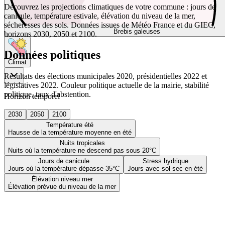
Découvrez les projections climatiques de votre commune : jours de
canicule, température estivale, élévation du niveau de la mer,
sécheresses des sols. Données issues de Météo France et du GIEC,
Brebis galeuses
horizons 2030, 2050 et 2100.
Données politiques
Climat
Résultats des élections municipales 2020, présidentielles 2022 et
législatives 2022. Couleur politique actuelle de la mairie, stabilité
politique, taux d'abstention.
Horizon temporel
2030
2050
2100
Température été
Hausse de la température moyenne en été
Nuits tropicales
Nuits où la température ne descend pas sous 20°C
Jours de canicule
Stress hydrique
Jours où la température dépasse 35°C
Jours avec sol sec en été
Élévation niveau mer
Élévation prévue du niveau de la mer