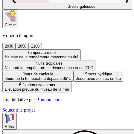
Brebis galeuses
Climat
Horizon temporel
2030
2050
2100
Température été
Hausse de la température moyenne en été
Nuits tropicales
Nuits où la température ne descend pas sous 20°C
Jours de canicule
Stress hydrique
Jours où la température dépasse 35°C
Jours avec sol sec en été
Élévation niveau mer
Élévation prévue du niveau de la mer
Une initiative par
Bonpote.com
Soutenir le projet
Villes