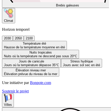
Brebis galeuses
Climat
Horizon temporel
2030
2050
2100
Température été
Hausse de la température moyenne en été
Nuits tropicales
Nuits où la température ne descend pas sous 20°C
Jours de canicule
Stress hydrique
Jours où la température dépasse 35°C
Jours avec sol sec en été
Élévation niveau mer
Élévation prévue du niveau de la mer
Une initiative par
Bonpote.com
Soutenir le projet
Villes