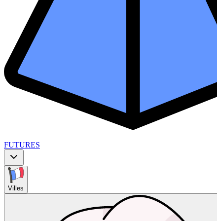
FUTURES
Villes