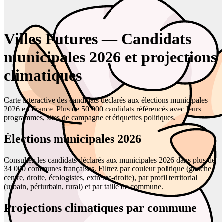
Villes Futures — Candidats
municipales 2026 et projections
climatiques
Carte interactive des candidats déclarés aux élections municipales
2026 en France. Plus de 50 000 candidats référencés avec leurs
programmes, sites de campagne et étiquettes politiques.
Élections municipales 2026
Consultez les candidats déclarés aux municipales 2026 dans plus de
34 000 communes françaises. Filtrez par couleur politique (gauche,
centre, droite, écologistes, extrême-droite), par profil territorial
(urbain, périurbain, rural) et par taille de commune.
Projections climatiques par commune