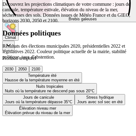
Découvrez les projections climatiques de votre commune : jours de
canicule, température estivale, élévation du niveau de la mer,
sécheresses des sols. Données issues de Météo France et du GIEC,
Brebis galeuses
horizons 2030, 2050 et 2100.
Données politiques
Climat
Résultats des élections municipales 2020, présidentielles 2022 et
législatives 2022. Couleur politique actuelle de la mairie, stabilité
politique, taux d'abstention.
Horizon temporel
2030
2050
2100
Température été
Hausse de la température moyenne en été
Nuits tropicales
Nuits où la température ne descend pas sous 20°C
Jours de canicule
Stress hydrique
Jours où la température dépasse 35°C
Jours avec sol sec en été
Élévation niveau mer
Élévation prévue du niveau de la mer