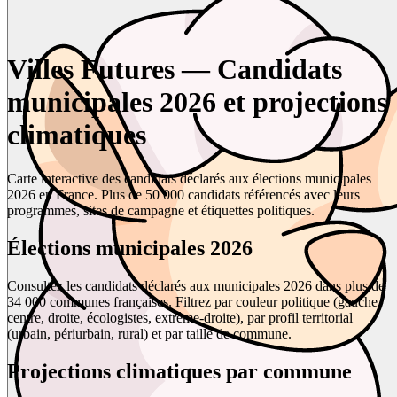
Villes Futures — Candidats
municipales 2026 et projections
climatiques
Carte interactive des candidats déclarés aux élections municipales
2026 en France. Plus de 50 000 candidats référencés avec leurs
programmes, sites de campagne et étiquettes politiques.
Élections municipales 2026
Consultez les candidats déclarés aux municipales 2026 dans plus de
34 000 communes françaises. Filtrez par couleur politique (gauche,
centre, droite, écologistes, extrême-droite), par profil territorial
(urbain, périurbain, rural) et par taille de commune.
Projections climatiques par commune