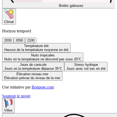
Brebis galeuses
Climat
Horizon temporel
2030
2050
2100
Température été
Hausse de la température moyenne en été
Nuits tropicales
Nuits où la température ne descend pas sous 20°C
Jours de canicule
Stress hydrique
Jours où la température dépasse 35°C
Jours avec sol sec en été
Élévation niveau mer
Élévation prévue du niveau de la mer
Une initiative par
Bonpote.com
Soutenir le projet
Villes