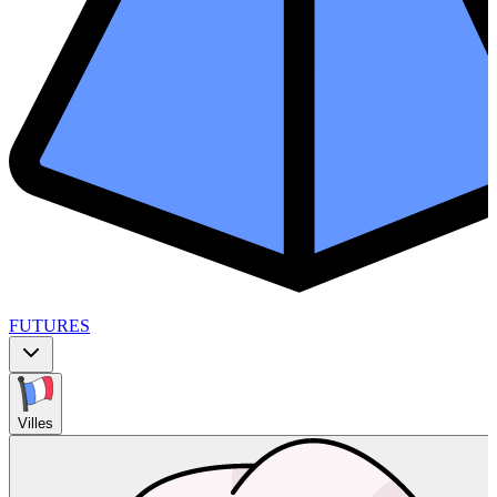
FUTURES
Villes