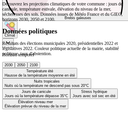
Découvrez les projections climatiques de votre commune : jours de
canicule, température estivale, élévation du niveau de la mer,
sécheresses des sols. Données issues de Météo France et du GIEC,
Brebis galeuses
horizons 2030, 2050 et 2100.
Données politiques
Climat
Résultats des élections municipales 2020, présidentielles 2022 et
législatives 2022. Couleur politique actuelle de la mairie, stabilité
politique, taux d'abstention.
Horizon temporel
2030
2050
2100
Température été
Hausse de la température moyenne en été
Nuits tropicales
Nuits où la température ne descend pas sous 20°C
Jours de canicule
Stress hydrique
Jours où la température dépasse 35°C
Jours avec sol sec en été
Élévation niveau mer
Élévation prévue du niveau de la mer