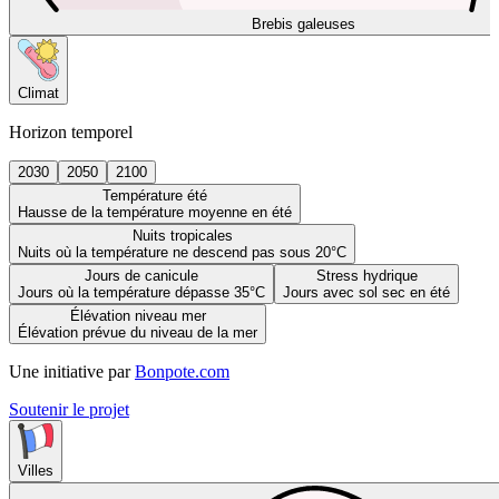
Brebis galeuses
Climat
Horizon temporel
2030
2050
2100
Température été
Hausse de la température moyenne en été
Nuits tropicales
Nuits où la température ne descend pas sous 20°C
Jours de canicule
Stress hydrique
Jours où la température dépasse 35°C
Jours avec sol sec en été
Élévation niveau mer
Élévation prévue du niveau de la mer
Une initiative par
Bonpote.com
Soutenir le projet
Villes