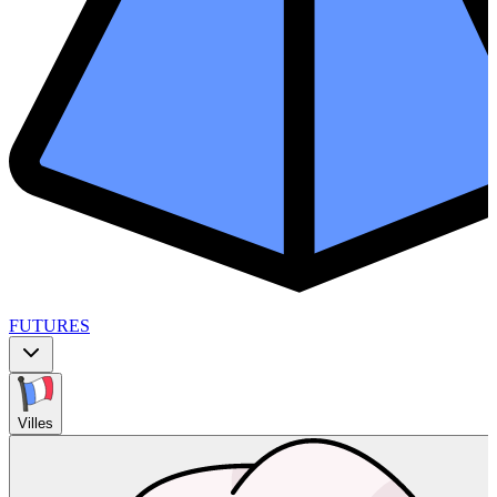
FUTURES
Villes