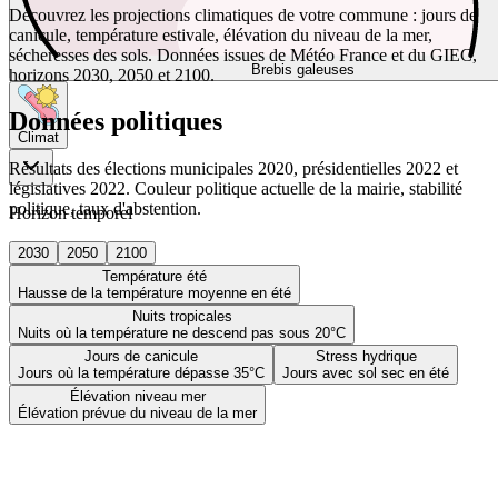
Découvrez les projections climatiques de votre commune : jours de
canicule, température estivale, élévation du niveau de la mer,
sécheresses des sols. Données issues de Météo France et du GIEC,
Brebis galeuses
horizons 2030, 2050 et 2100.
Données politiques
Climat
Résultats des élections municipales 2020, présidentielles 2022 et
législatives 2022. Couleur politique actuelle de la mairie, stabilité
politique, taux d'abstention.
Horizon temporel
2030
2050
2100
Température été
Hausse de la température moyenne en été
Nuits tropicales
Nuits où la température ne descend pas sous 20°C
Jours de canicule
Stress hydrique
Jours où la température dépasse 35°C
Jours avec sol sec en été
Élévation niveau mer
Élévation prévue du niveau de la mer