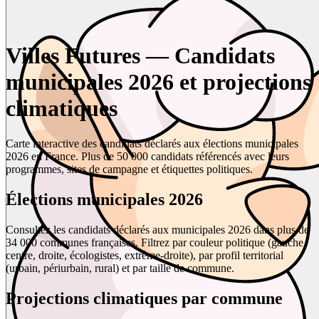
Villes Futures — Candidats
municipales 2026 et projections
climatiques
Carte interactive des candidats déclarés aux élections municipales
2026 en France. Plus de 50 000 candidats référencés avec leurs
programmes, sites de campagne et étiquettes politiques.
Élections municipales 2026
Consultez les candidats déclarés aux municipales 2026 dans plus de
34 000 communes françaises. Filtrez par couleur politique (gauche,
centre, droite, écologistes, extrême-droite), par profil territorial
(urbain, périurbain, rural) et par taille de commune.
Projections climatiques par commune