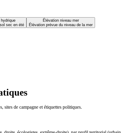
 hydrique
Élévation niveau mer
sol sec en été
Élévation prévue du niveau de la mer
atiques
 sites de campagne et étiquettes politiques.
oite, écologistes, extrême-droite), par profil territorial (urbain,