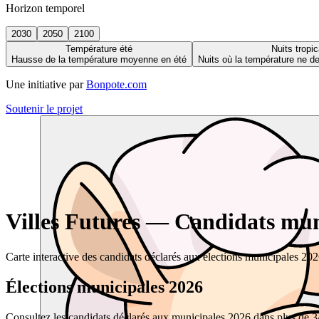
Horizon temporel
2030
2050
2100
Température été
Nuits tropic
Hausse de la température moyenne en été
Nuits où la température ne 
Une initiative par
Bonpote.com
Soutenir le projet
Villes Futures — Candidats muni
Carte interactive des candidats déclarés aux élections municipales 20
Élections municipales 2026
Consultez les candidats déclarés aux municipales 2026 dans plus de 34 0