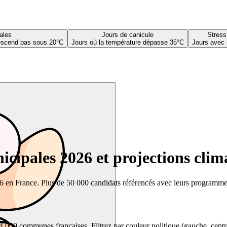
ales
Jours de canicule
Stress
descend pas sous 20°C
Jours où la température dépasse 35°C
Jours avec 
cipales 2026 et projections clim
26 en France. Plus de 50 000 candidats référencés avec leurs programmes,
00 communes françaises. Filtrez par couleur politique (gauche, centre, dr