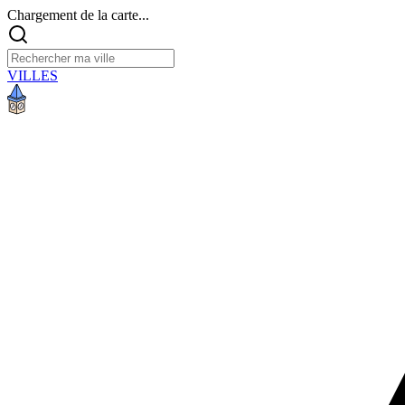
Chargement de la carte...
VILLES