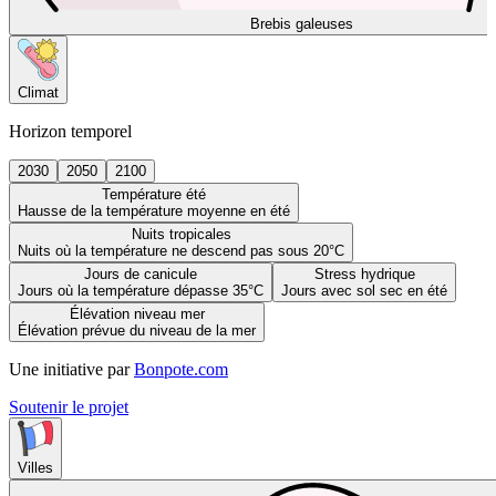
Brebis galeuses
Climat
Horizon temporel
2030
2050
2100
Température été
Hausse de la température moyenne en été
Nuits tropicales
Nuits où la température ne descend pas sous 20°C
Jours de canicule
Stress hydrique
Jours où la température dépasse 35°C
Jours avec sol sec en été
Élévation niveau mer
Élévation prévue du niveau de la mer
Une initiative par
Bonpote.com
Soutenir le projet
Villes