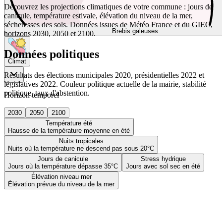
Découvrez les projections climatiques de votre commune : jours de
canicule, température estivale, élévation du niveau de la mer,
sécheresses des sols. Données issues de Météo France et du GIEC,
Brebis galeuses
horizons 2030, 2050 et 2100.
Données politiques
Climat
Résultats des élections municipales 2020, présidentielles 2022 et
législatives 2022. Couleur politique actuelle de la mairie, stabilité
politique, taux d'abstention.
Horizon temporel
2030
2050
2100
Température été
Hausse de la température moyenne en été
Nuits tropicales
Nuits où la température ne descend pas sous 20°C
Jours de canicule
Stress hydrique
Jours où la température dépasse 35°C
Jours avec sol sec en été
Élévation niveau mer
Élévation prévue du niveau de la mer