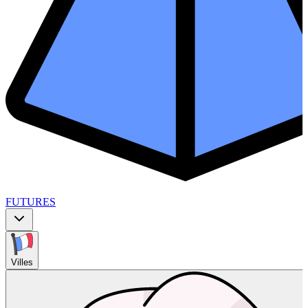
FUTURES
Villes