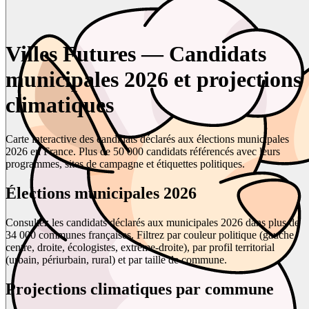
Villes Futures — Candidats
municipales 2026 et projections
climatiques
Carte interactive des candidats déclarés aux élections municipales
2026 en France. Plus de 50 000 candidats référencés avec leurs
programmes, sites de campagne et étiquettes politiques.
Élections municipales 2026
Consultez les candidats déclarés aux municipales 2026 dans plus de
34 000 communes françaises. Filtrez par couleur politique (gauche,
centre, droite, écologistes, extrême-droite), par profil territorial
(urbain, périurbain, rural) et par taille de commune.
Projections climatiques par commune