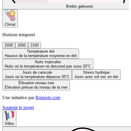
Brebis galeuses
Climat
Horizon temporel
2030
2050
2100
Température été
Hausse de la température moyenne en été
Nuits tropicales
Nuits où la température ne descend pas sous 20°C
Jours de canicule
Stress hydrique
Jours où la température dépasse 35°C
Jours avec sol sec en été
Élévation niveau mer
Élévation prévue du niveau de la mer
Une initiative par
Bonpote.com
Soutenir le projet
Villes