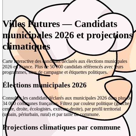
Villes Futures — Candidats
municipales 2026 et projections
climatiques
Carte interactive des candidats déclarés aux élections municipales
2026 en France. Plus de 50 000 candidats référencés avec leurs
programmes, sites de campagne et étiquettes politiques.
Élections municipales 2026
Consultez les candidats déclarés aux municipales 2026 dans plus de
34 000 communes françaises. Filtrez par couleur politique (gauche,
centre, droite, écologistes, extrême-droite), par profil territorial
(urbain, périurbain, rural) et par taille de commune.
Projections climatiques par commune