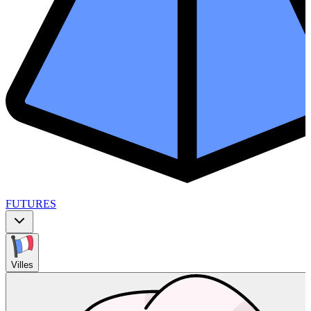
FUTURES
Villes