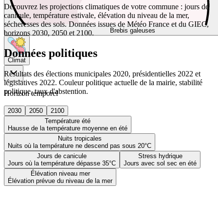
Découvrez les projections climatiques de votre commune : jours de
canicule, température estivale, élévation du niveau de la mer,
sécheresses des sols. Données issues de Météo France et du GIEC,
Brebis galeuses
horizons 2030, 2050 et 2100.
Données politiques
Climat
Résultats des élections municipales 2020, présidentielles 2022 et
législatives 2022. Couleur politique actuelle de la mairie, stabilité
politique, taux d'abstention.
Horizon temporel
2030
2050
2100
Température été
Hausse de la température moyenne en été
Nuits tropicales
Nuits où la température ne descend pas sous 20°C
Jours de canicule
Stress hydrique
Jours où la température dépasse 35°C
Jours avec sol sec en été
Élévation niveau mer
Élévation prévue du niveau de la mer