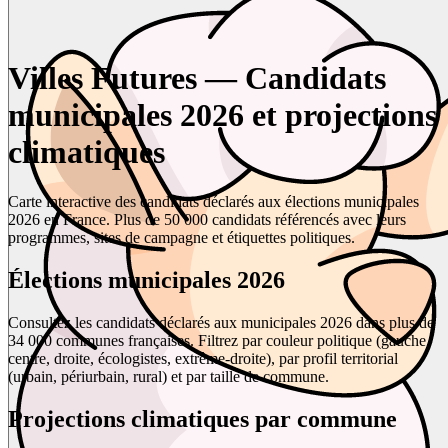
Villes Futures — Candidats
municipales 2026 et projections
climatiques
Carte interactive des candidats déclarés aux élections municipales
2026 en France. Plus de 50 000 candidats référencés avec leurs
programmes, sites de campagne et étiquettes politiques.
Élections municipales 2026
Consultez les candidats déclarés aux municipales 2026 dans plus de
34 000 communes françaises. Filtrez par couleur politique (gauche,
centre, droite, écologistes, extrême-droite), par profil territorial
(urbain, périurbain, rural) et par taille de commune.
Projections climatiques par commune