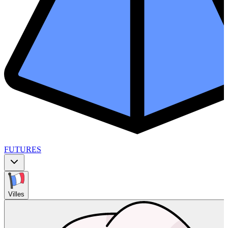
FUTURES
Villes