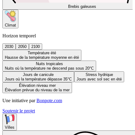
Brebis galeuses
Climat
Horizon temporel
2030
2050
2100
Température été
Hausse de la température moyenne en été
Nuits tropicales
Nuits où la température ne descend pas sous 20°C
Jours de canicule
Stress hydrique
Jours où la température dépasse 35°C
Jours avec sol sec en été
Élévation niveau mer
Élévation prévue du niveau de la mer
Une initiative par
Bonpote.com
Soutenir le projet
Villes