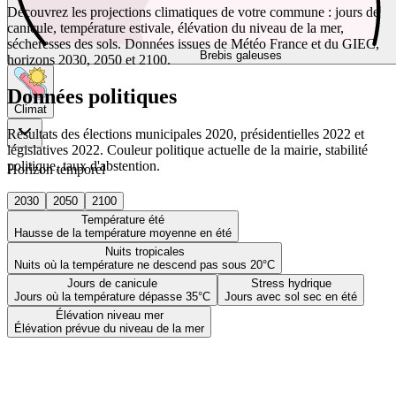
Découvrez les projections climatiques de votre commune : jours de
canicule, température estivale, élévation du niveau de la mer,
sécheresses des sols. Données issues de Météo France et du GIEC,
Brebis galeuses
horizons 2030, 2050 et 2100.
Données politiques
Climat
Résultats des élections municipales 2020, présidentielles 2022 et
législatives 2022. Couleur politique actuelle de la mairie, stabilité
politique, taux d'abstention.
Horizon temporel
2030
2050
2100
Température été
Hausse de la température moyenne en été
Nuits tropicales
Nuits où la température ne descend pas sous 20°C
Jours de canicule
Stress hydrique
Jours où la température dépasse 35°C
Jours avec sol sec en été
Élévation niveau mer
Élévation prévue du niveau de la mer