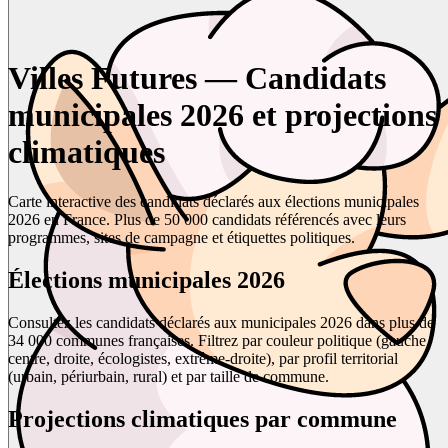
Villes Futures — Candidats
municipales 2026 et projections
climatiques
Carte interactive des candidats déclarés aux élections municipales
2026 en France. Plus de 50 000 candidats référencés avec leurs
programmes, sites de campagne et étiquettes politiques.
Élections municipales 2026
Consultez les candidats déclarés aux municipales 2026 dans plus de
34 000 communes françaises. Filtrez par couleur politique (gauche,
centre, droite, écologistes, extrême-droite), par profil territorial
(urbain, périurbain, rural) et par taille de commune.
Projections climatiques par commune