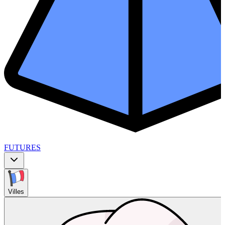
FUTURES
Villes