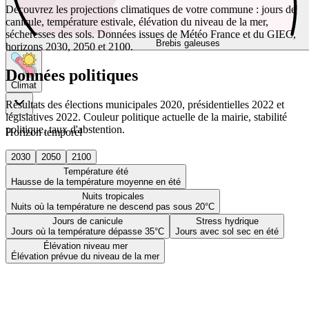
Découvrez les projections climatiques de votre commune : jours de
canicule, température estivale, élévation du niveau de la mer,
sécheresses des sols. Données issues de Météo France et du GIEC,
Brebis galeuses
horizons 2030, 2050 et 2100.
Données politiques
Climat
Résultats des élections municipales 2020, présidentielles 2022 et
législatives 2022. Couleur politique actuelle de la mairie, stabilité
politique, taux d'abstention.
Horizon temporel
2030
2050
2100
Température été
Hausse de la température moyenne en été
Nuits tropicales
Nuits où la température ne descend pas sous 20°C
Jours de canicule
Stress hydrique
Jours où la température dépasse 35°C
Jours avec sol sec en été
Élévation niveau mer
Élévation prévue du niveau de la mer