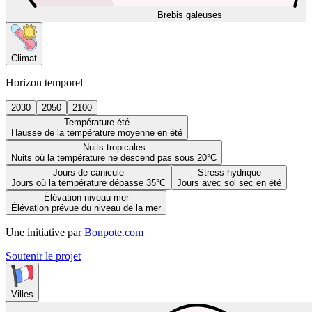
Brebis galeuses
Climat
Horizon temporel
2030
2050
2100
Température été
Hausse de la température moyenne en été
Nuits tropicales
Nuits où la température ne descend pas sous 20°C
Jours de canicule
Stress hydrique
Jours où la température dépasse 35°C
Jours avec sol sec en été
Élévation niveau mer
Élévation prévue du niveau de la mer
Une initiative par
Bonpote.com
Soutenir le projet
Villes