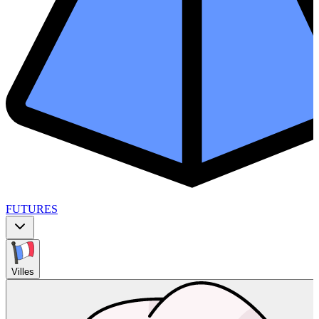
FUTURES
Villes