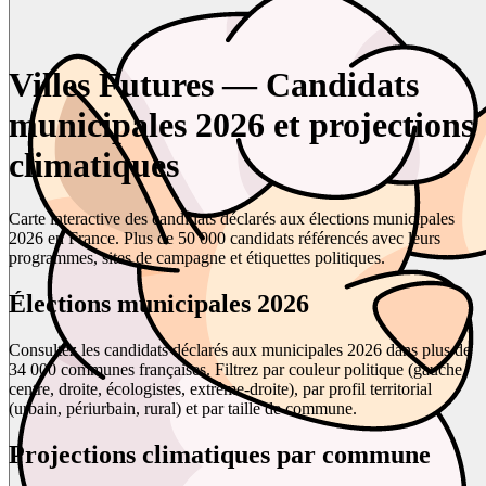
Villes Futures — Candidats
municipales 2026 et projections
climatiques
Carte interactive des candidats déclarés aux élections municipales
2026 en France. Plus de 50 000 candidats référencés avec leurs
programmes, sites de campagne et étiquettes politiques.
Élections municipales 2026
Consultez les candidats déclarés aux municipales 2026 dans plus de
34 000 communes françaises. Filtrez par couleur politique (gauche,
centre, droite, écologistes, extrême-droite), par profil territorial
(urbain, périurbain, rural) et par taille de commune.
Projections climatiques par commune