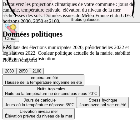
Découvrez les projections climatiques de votre commune : jours de
canicule, température estivale, élévation du niveau de la mer,
sécheresses des sols. Données issues de Météo France et du GIEC,
Brebis galeuses
horizons 2030, 2050 et 2100.
Données politiques
Climat
Résultats des élections municipales 2020, présidentielles 2022 et
législatives 2022. Couleur politique actuelle de la mairie, stabilité
politique, taux d'abstention.
Horizon temporel
2030
2050
2100
Température été
Hausse de la température moyenne en été
Nuits tropicales
Nuits où la température ne descend pas sous 20°C
Jours de canicule
Stress hydrique
Jours où la température dépasse 35°C
Jours avec sol sec en été
Élévation niveau mer
Élévation prévue du niveau de la mer