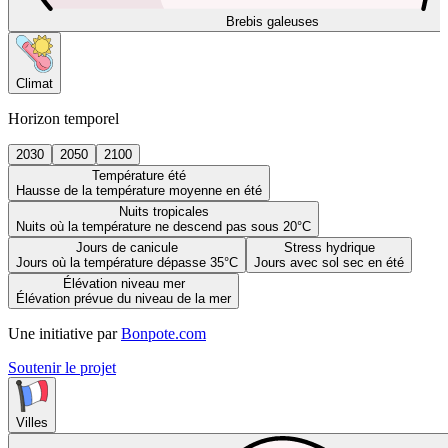
Brebis galeuses
Climat
Horizon temporel
2030
2050
2100
Température été
Hausse de la température moyenne en été
Nuits tropicales
Nuits où la température ne descend pas sous 20°C
Jours de canicule
Stress hydrique
Jours où la température dépasse 35°C
Jours avec sol sec en été
Élévation niveau mer
Élévation prévue du niveau de la mer
Une initiative par
Bonpote.com
Soutenir le projet
Villes