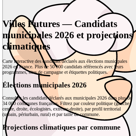
Villes Futures — Candidats
municipales 2026 et projections
climatiques
Carte interactive des candidats déclarés aux élections municipales
2026 en France. Plus de 50 000 candidats référencés avec leurs
programmes, sites de campagne et étiquettes politiques.
Élections municipales 2026
Consultez les candidats déclarés aux municipales 2026 dans plus de
34 000 communes françaises. Filtrez par couleur politique (gauche,
centre, droite, écologistes, extrême-droite), par profil territorial
(urbain, périurbain, rural) et par taille de commune.
Projections climatiques par commune