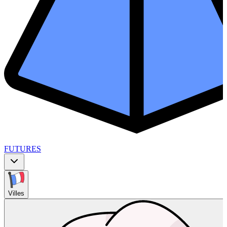
FUTURES
Villes