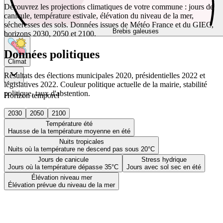
Découvrez les projections climatiques de votre commune : jours de
canicule, température estivale, élévation du niveau de la mer,
sécheresses des sols. Données issues de Météo France et du GIEC,
Brebis galeuses
horizons 2030, 2050 et 2100.
Données politiques
Climat
Résultats des élections municipales 2020, présidentielles 2022 et
législatives 2022. Couleur politique actuelle de la mairie, stabilité
politique, taux d'abstention.
Horizon temporel
2030
2050
2100
Température été
Hausse de la température moyenne en été
Nuits tropicales
Nuits où la température ne descend pas sous 20°C
Jours de canicule
Stress hydrique
Jours où la température dépasse 35°C
Jours avec sol sec en été
Élévation niveau mer
Élévation prévue du niveau de la mer