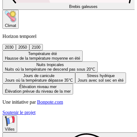
Brebis galeuses
Climat
Horizon temporel
2030
2050
2100
Température été
Hausse de la température moyenne en été
Nuits tropicales
Nuits où la température ne descend pas sous 20°C
Jours de canicule
Stress hydrique
Jours où la température dépasse 35°C
Jours avec sol sec en été
Élévation niveau mer
Élévation prévue du niveau de la mer
Une initiative par
Bonpote.com
Soutenir le projet
Villes