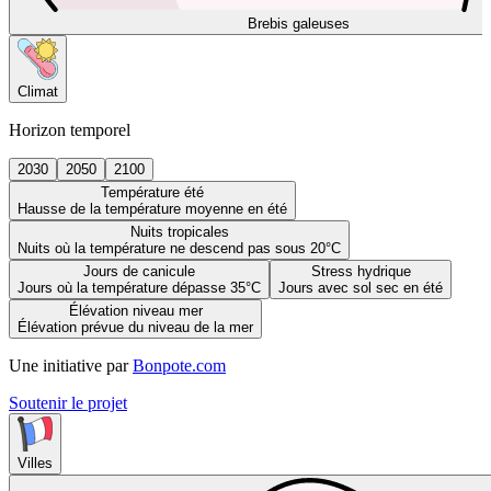
Brebis galeuses
Climat
Horizon temporel
2030
2050
2100
Température été
Hausse de la température moyenne en été
Nuits tropicales
Nuits où la température ne descend pas sous 20°C
Jours de canicule
Stress hydrique
Jours où la température dépasse 35°C
Jours avec sol sec en été
Élévation niveau mer
Élévation prévue du niveau de la mer
Une initiative par
Bonpote.com
Soutenir le projet
Villes