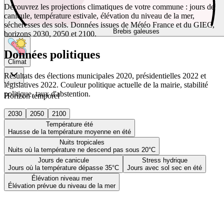
Découvrez les projections climatiques de votre commune : jours de
canicule, température estivale, élévation du niveau de la mer,
sécheresses des sols. Données issues de Météo France et du GIEC,
Brebis galeuses
horizons 2030, 2050 et 2100.
Données politiques
Climat
Résultats des élections municipales 2020, présidentielles 2022 et
législatives 2022. Couleur politique actuelle de la mairie, stabilité
politique, taux d'abstention.
Horizon temporel
2030
2050
2100
Température été
Hausse de la température moyenne en été
Nuits tropicales
Nuits où la température ne descend pas sous 20°C
Jours de canicule
Stress hydrique
Jours où la température dépasse 35°C
Jours avec sol sec en été
Élévation niveau mer
Élévation prévue du niveau de la mer