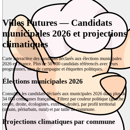
Villes Futures — Candidats
municipales 2026 et projections
climatiques
Carte interactive des candidats déclarés aux élections municipales
2026 en France. Plus de 50 000 candidats référencés avec leurs
programmes, sites de campagne et étiquettes politiques.
Élections municipales 2026
Consultez les candidats déclarés aux municipales 2026 dans plus de
34 000 communes françaises. Filtrez par couleur politique (gauche,
centre, droite, écologistes, extrême-droite), par profil territorial
(urbain, périurbain, rural) et par taille de commune.
Projections climatiques par commune