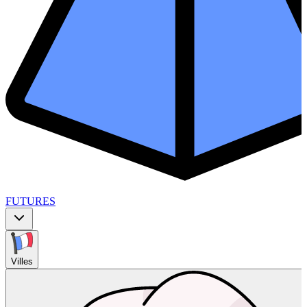
FUTURES
Villes