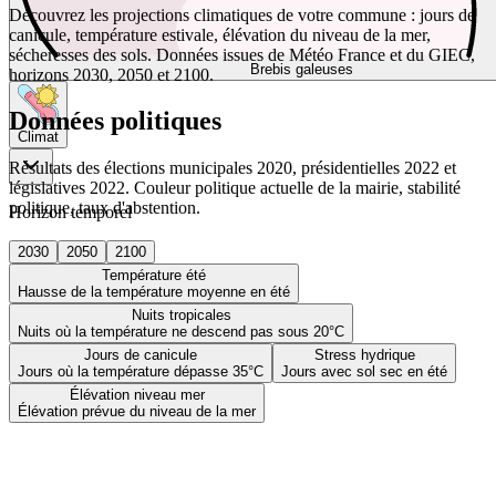
Découvrez les projections climatiques de votre commune : jours de
canicule, température estivale, élévation du niveau de la mer,
sécheresses des sols. Données issues de Météo France et du GIEC,
Brebis galeuses
horizons 2030, 2050 et 2100.
Données politiques
Climat
Résultats des élections municipales 2020, présidentielles 2022 et
législatives 2022. Couleur politique actuelle de la mairie, stabilité
politique, taux d'abstention.
Horizon temporel
2030
2050
2100
Température été
Hausse de la température moyenne en été
Nuits tropicales
Nuits où la température ne descend pas sous 20°C
Jours de canicule
Stress hydrique
Jours où la température dépasse 35°C
Jours avec sol sec en été
Élévation niveau mer
Élévation prévue du niveau de la mer