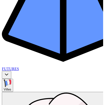
FUTURES
Villes