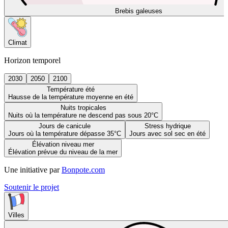
Brebis galeuses
Climat
Horizon temporel
2030
2050
2100
Température été
Hausse de la température moyenne en été
Nuits tropicales
Nuits où la température ne descend pas sous 20°C
Jours de canicule
Stress hydrique
Jours où la température dépasse 35°C
Jours avec sol sec en été
Élévation niveau mer
Élévation prévue du niveau de la mer
Une initiative par
Bonpote.com
Soutenir le projet
Villes