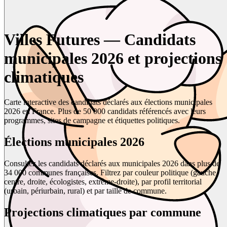
Villes Futures — Candidats
municipales 2026 et projections
climatiques
Carte interactive des candidats déclarés aux élections municipales
2026 en France. Plus de 50 000 candidats référencés avec leurs
programmes, sites de campagne et étiquettes politiques.
Élections municipales 2026
Consultez les candidats déclarés aux municipales 2026 dans plus de
34 000 communes françaises. Filtrez par couleur politique (gauche,
centre, droite, écologistes, extrême-droite), par profil territorial
(urbain, périurbain, rural) et par taille de commune.
Projections climatiques par commune