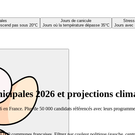
ales
Jours de canicule
Stress
descend pas sous 20°C
Jours où la température dépasse 35°C
Jours avec 
cipales 2026 et projections clim
26 en France. Plus de 50 000 candidats référencés avec leurs programmes,
00 communes françaises. Filtrez par couleur politique (gauche, centre, dr