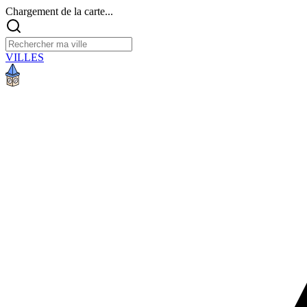
Chargement de la carte...
VILLES