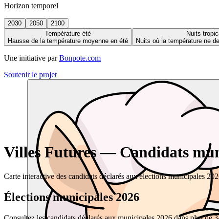
Horizon temporel
2030
2050
2100
Température été
Nuits tropic
Hausse de la température moyenne en été
Nuits où la température ne 
Une initiative par
Bonpote.com
Soutenir le projet
Villes Futures — Candidats muni
Carte interactive des candidats déclarés aux élections municipales 20
Élections municipales 2026
Consultez les candidats déclarés aux municipales 2026 dans plus de 34 0