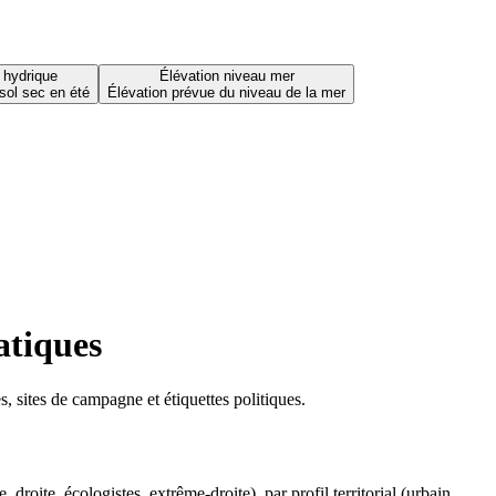
 hydrique
Élévation niveau mer
sol sec en été
Élévation prévue du niveau de la mer
atiques
 sites de campagne et étiquettes politiques.
oite, écologistes, extrême-droite), par profil territorial (urbain,