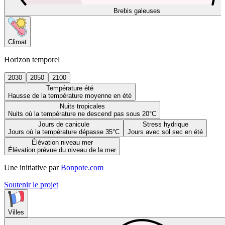
Brebis galeuses
Climat
Horizon temporel
2030
2050
2100
Température été
Hausse de la température moyenne en été
Nuits tropicales
Nuits où la température ne descend pas sous 20°C
Jours de canicule
Stress hydrique
Jours où la température dépasse 35°C
Jours avec sol sec en été
Élévation niveau mer
Élévation prévue du niveau de la mer
Une initiative par
Bonpote.com
Soutenir le projet
Villes