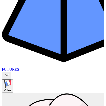
FUTURES
Villes