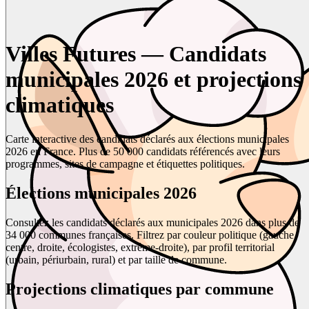
Villes Futures — Candidats
municipales 2026 et projections
climatiques
Carte interactive des candidats déclarés aux élections municipales
2026 en France. Plus de 50 000 candidats référencés avec leurs
programmes, sites de campagne et étiquettes politiques.
Élections municipales 2026
Consultez les candidats déclarés aux municipales 2026 dans plus de
34 000 communes françaises. Filtrez par couleur politique (gauche,
centre, droite, écologistes, extrême-droite), par profil territorial
(urbain, périurbain, rural) et par taille de commune.
Projections climatiques par commune