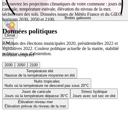
Découvrez les projections climatiques de votre commune : jours de
canicule, température estivale, élévation du niveau de la mer,
sécheresses des sols. Données issues de Météo France et du GIEC,
Brebis galeuses
horizons 2030, 2050 et 2100.
Données politiques
Climat
Résultats des élections municipales 2020, présidentielles 2022 et
législatives 2022. Couleur politique actuelle de la mairie, stabilité
politique, taux d'abstention.
Horizon temporel
2030
2050
2100
Température été
Hausse de la température moyenne en été
Nuits tropicales
Nuits où la température ne descend pas sous 20°C
Jours de canicule
Stress hydrique
Jours où la température dépasse 35°C
Jours avec sol sec en été
Élévation niveau mer
Élévation prévue du niveau de la mer