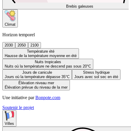
Brebis galeuses
Climat
Horizon temporel
2030
2050
2100
Température été
Hausse de la température moyenne en été
Nuits tropicales
Nuits où la température ne descend pas sous 20°C
Jours de canicule
Stress hydrique
Jours où la température dépasse 35°C
Jours avec sol sec en été
Élévation niveau mer
Élévation prévue du niveau de la mer
Une initiative par
Bonpote.com
Soutenir le projet
Villes