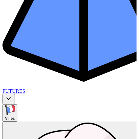
FUTURES
Villes