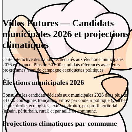
Villes Futures — Candidats
municipales 2026 et projections
climatiques
Carte interactive des candidats déclarés aux élections municipales
2026 en France. Plus de 50 000 candidats référencés avec leurs
programmes, sites de campagne et étiquettes politiques.
Élections municipales 2026
Consultez les candidats déclarés aux municipales 2026 dans plus de
34 000 communes françaises. Filtrez par couleur politique (gauche,
centre, droite, écologistes, extrême-droite), par profil territorial
(urbain, périurbain, rural) et par taille de commune.
Projections climatiques par commune