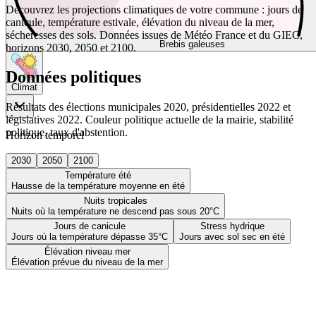
Découvrez les projections climatiques de votre commune : jours de
canicule, température estivale, élévation du niveau de la mer,
sécheresses des sols. Données issues de Météo France et du GIEC,
Brebis galeuses
horizons 2030, 2050 et 2100.
Données politiques
Climat
Résultats des élections municipales 2020, présidentielles 2022 et
législatives 2022. Couleur politique actuelle de la mairie, stabilité
politique, taux d'abstention.
Horizon temporel
2030
2050
2100
Température été
Hausse de la température moyenne en été
Nuits tropicales
Nuits où la température ne descend pas sous 20°C
Jours de canicule
Stress hydrique
Jours où la température dépasse 35°C
Jours avec sol sec en été
Élévation niveau mer
Élévation prévue du niveau de la mer