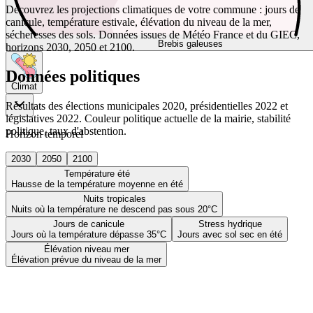
Découvrez les projections climatiques de votre commune : jours de
canicule, température estivale, élévation du niveau de la mer,
sécheresses des sols. Données issues de Météo France et du GIEC,
Brebis galeuses
horizons 2030, 2050 et 2100.
Données politiques
Climat
Résultats des élections municipales 2020, présidentielles 2022 et
législatives 2022. Couleur politique actuelle de la mairie, stabilité
politique, taux d'abstention.
Horizon temporel
2030
2050
2100
Température été
Hausse de la température moyenne en été
Nuits tropicales
Nuits où la température ne descend pas sous 20°C
Jours de canicule
Stress hydrique
Jours où la température dépasse 35°C
Jours avec sol sec en été
Élévation niveau mer
Élévation prévue du niveau de la mer