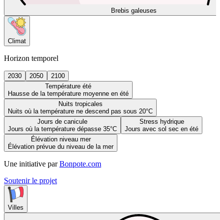
Brebis galeuses
Climat
Horizon temporel
2030
2050
2100
Température été
Hausse de la température moyenne en été
Nuits tropicales
Nuits où la température ne descend pas sous 20°C
Jours de canicule
Stress hydrique
Jours où la température dépasse 35°C
Jours avec sol sec en été
Élévation niveau mer
Élévation prévue du niveau de la mer
Une initiative par
Bonpote.com
Soutenir le projet
Villes