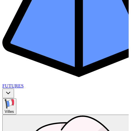
FUTURES
Villes