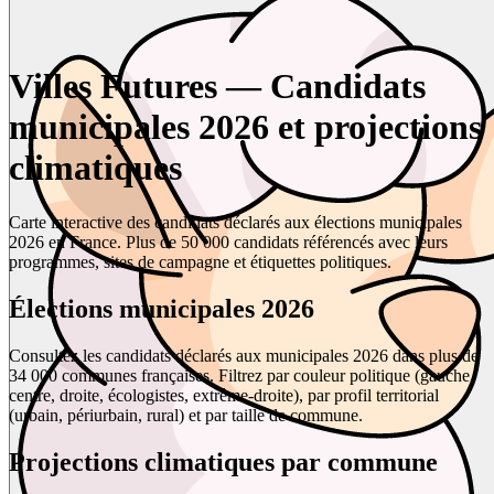
Villes Futures — Candidats
municipales 2026 et projections
climatiques
Carte interactive des candidats déclarés aux élections municipales
2026 en France. Plus de 50 000 candidats référencés avec leurs
programmes, sites de campagne et étiquettes politiques.
Élections municipales 2026
Consultez les candidats déclarés aux municipales 2026 dans plus de
34 000 communes françaises. Filtrez par couleur politique (gauche,
centre, droite, écologistes, extrême-droite), par profil territorial
(urbain, périurbain, rural) et par taille de commune.
Projections climatiques par commune