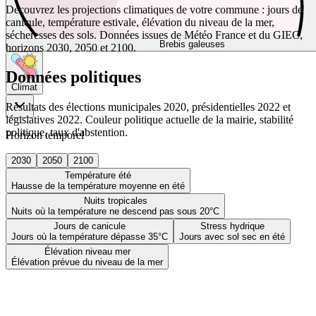
Découvrez les projections climatiques de votre commune : jours de
canicule, température estivale, élévation du niveau de la mer,
sécheresses des sols. Données issues de Météo France et du GIEC,
Brebis galeuses
horizons 2030, 2050 et 2100.
Données politiques
Climat
Résultats des élections municipales 2020, présidentielles 2022 et
législatives 2022. Couleur politique actuelle de la mairie, stabilité
politique, taux d'abstention.
Horizon temporel
2030
2050
2100
Température été
Hausse de la température moyenne en été
Nuits tropicales
Nuits où la température ne descend pas sous 20°C
Jours de canicule
Stress hydrique
Jours où la température dépasse 35°C
Jours avec sol sec en été
Élévation niveau mer
Élévation prévue du niveau de la mer