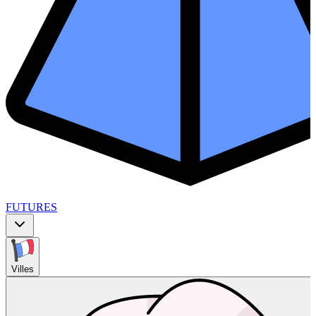
FUTURES
Villes