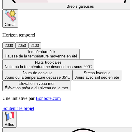
Brebis galeuses
Climat
Horizon temporel
2030
2050
2100
Température été
Hausse de la température moyenne en été
Nuits tropicales
Nuits où la température ne descend pas sous 20°C
Jours de canicule
Stress hydrique
Jours où la température dépasse 35°C
Jours avec sol sec en été
Élévation niveau mer
Élévation prévue du niveau de la mer
Une initiative par
Bonpote.com
Soutenir le projet
Villes