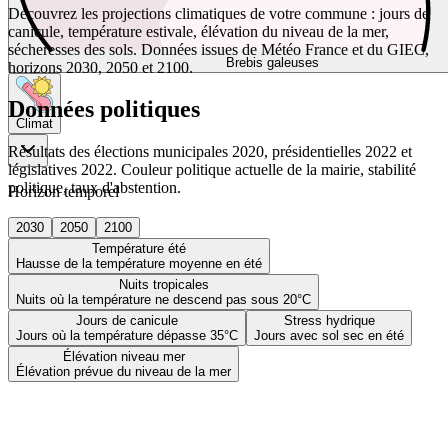
Découvrez les projections climatiques de votre commune : jours de
canicule, température estivale, élévation du niveau de la mer,
sécheresses des sols. Données issues de Météo France et du GIEC,
Brebis galeuses
horizons 2030, 2050 et 2100.
Données politiques
Climat
Résultats des élections municipales 2020, présidentielles 2022 et
législatives 2022. Couleur politique actuelle de la mairie, stabilité
politique, taux d'abstention.
Horizon temporel
2030
2050
2100
Température été
Hausse de la température moyenne en été
Nuits tropicales
Nuits où la température ne descend pas sous 20°C
Jours de canicule
Stress hydrique
Jours où la température dépasse 35°C
Jours avec sol sec en été
Élévation niveau mer
Élévation prévue du niveau de la mer