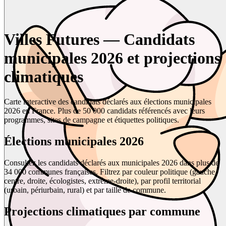
Villes Futures — Candidats
municipales 2026 et projections
climatiques
Carte interactive des candidats déclarés aux élections municipales
2026 en France. Plus de 50 000 candidats référencés avec leurs
programmes, sites de campagne et étiquettes politiques.
Élections municipales 2026
Consultez les candidats déclarés aux municipales 2026 dans plus de
34 000 communes françaises. Filtrez par couleur politique (gauche,
centre, droite, écologistes, extrême-droite), par profil territorial
(urbain, périurbain, rural) et par taille de commune.
Projections climatiques par commune