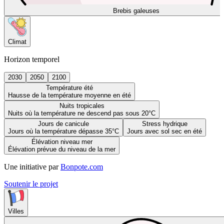
Brebis galeuses
Climat
Horizon temporel
2030
2050
2100
Température été
Hausse de la température moyenne en été
Nuits tropicales
Nuits où la température ne descend pas sous 20°C
Jours de canicule
Stress hydrique
Jours où la température dépasse 35°C
Jours avec sol sec en été
Élévation niveau mer
Élévation prévue du niveau de la mer
Une initiative par
Bonpote.com
Soutenir le projet
Villes