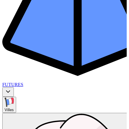
FUTURES
Villes