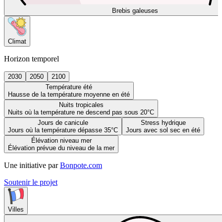
Brebis galeuses
Climat
Horizon temporel
2030
2050
2100
Température été
Hausse de la température moyenne en été
Nuits tropicales
Nuits où la température ne descend pas sous 20°C
Jours de canicule
Stress hydrique
Jours où la température dépasse 35°C
Jours avec sol sec en été
Élévation niveau mer
Élévation prévue du niveau de la mer
Une initiative par
Bonpote.com
Soutenir le projet
Villes