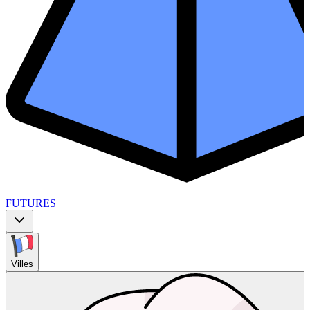
FUTURES
Villes