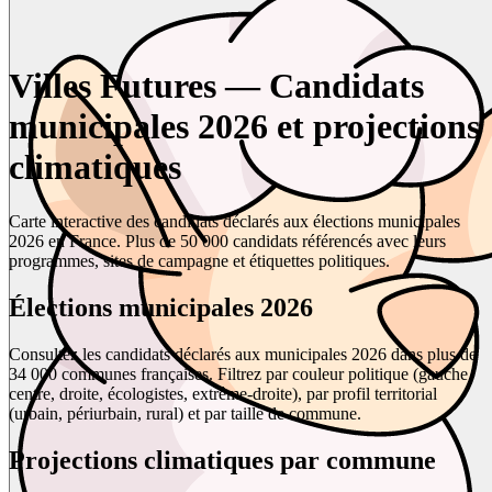
Villes Futures — Candidats
municipales 2026 et projections
climatiques
Carte interactive des candidats déclarés aux élections municipales
2026 en France. Plus de 50 000 candidats référencés avec leurs
programmes, sites de campagne et étiquettes politiques.
Élections municipales 2026
Consultez les candidats déclarés aux municipales 2026 dans plus de
34 000 communes françaises. Filtrez par couleur politique (gauche,
centre, droite, écologistes, extrême-droite), par profil territorial
(urbain, périurbain, rural) et par taille de commune.
Projections climatiques par commune