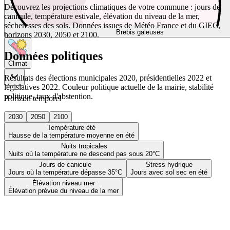
Découvrez les projections climatiques de votre commune : jours de
canicule, température estivale, élévation du niveau de la mer,
sécheresses des sols. Données issues de Météo France et du GIEC,
Brebis galeuses
horizons 2030, 2050 et 2100.
Données politiques
Climat
Résultats des élections municipales 2020, présidentielles 2022 et
législatives 2022. Couleur politique actuelle de la mairie, stabilité
politique, taux d'abstention.
Horizon temporel
2030
2050
2100
Température été
Hausse de la température moyenne en été
Nuits tropicales
Nuits où la température ne descend pas sous 20°C
Jours de canicule
Stress hydrique
Jours où la température dépasse 35°C
Jours avec sol sec en été
Élévation niveau mer
Élévation prévue du niveau de la mer