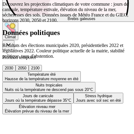
Découvrez les projections climatiques de votre commune : jours de
canicule, température estivale, élévation du niveau de la mer,
sécheresses des sols. Données issues de Météo France et du GIEC,
Brebis galeuses
horizons 2030, 2050 et 2100.
Données politiques
Climat
Résultats des élections municipales 2020, présidentielles 2022 et
législatives 2022. Couleur politique actuelle de la mairie, stabilité
politique, taux d'abstention.
Horizon temporel
2030
2050
2100
Température été
Hausse de la température moyenne en été
Nuits tropicales
Nuits où la température ne descend pas sous 20°C
Jours de canicule
Stress hydrique
Jours où la température dépasse 35°C
Jours avec sol sec en été
Élévation niveau mer
Élévation prévue du niveau de la mer