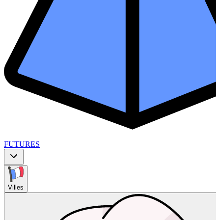
FUTURES
Villes