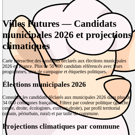
Villes Futures — Candidats
municipales 2026 et projections
climatiques
Carte interactive des candidats déclarés aux élections municipales
2026 en France. Plus de 50 000 candidats référencés avec leurs
programmes, sites de campagne et étiquettes politiques.
Élections municipales 2026
Consultez les candidats déclarés aux municipales 2026 dans plus de
34 000 communes françaises. Filtrez par couleur politique (gauche,
centre, droite, écologistes, extrême-droite), par profil territorial
(urbain, périurbain, rural) et par taille de commune.
Projections climatiques par commune