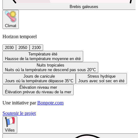
Brebis galeuses
Climat
Horizon temporel
2030
2050
2100
Température été
Hausse de la température moyenne en été
Nuits tropicales
Nuits où la température ne descend pas sous 20°C
Jours de canicule
Stress hydrique
Jours où la température dépasse 35°C
Jours avec sol sec en été
Élévation niveau mer
Élévation prévue du niveau de la mer
Une initiative par
Bonpote.com
Soutenir le projet
Villes