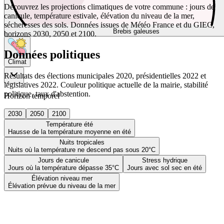
Découvrez les projections climatiques de votre commune : jours de
canicule, température estivale, élévation du niveau de la mer,
sécheresses des sols. Données issues de Météo France et du GIEC,
Brebis galeuses
horizons 2030, 2050 et 2100.
Données politiques
Climat
Résultats des élections municipales 2020, présidentielles 2022 et
législatives 2022. Couleur politique actuelle de la mairie, stabilité
politique, taux d'abstention.
Horizon temporel
2030
2050
2100
Température été
Hausse de la température moyenne en été
Nuits tropicales
Nuits où la température ne descend pas sous 20°C
Jours de canicule
Stress hydrique
Jours où la température dépasse 35°C
Jours avec sol sec en été
Élévation niveau mer
Élévation prévue du niveau de la mer