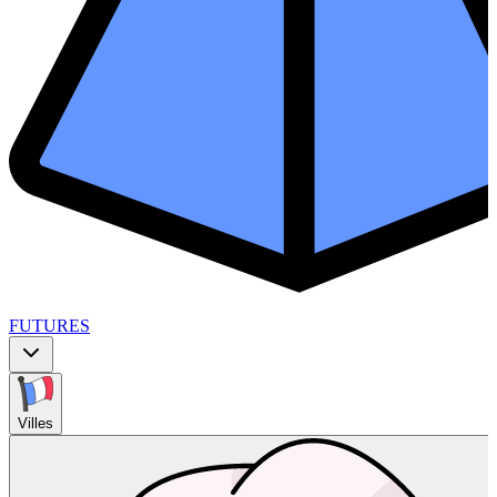
FUTURES
Villes