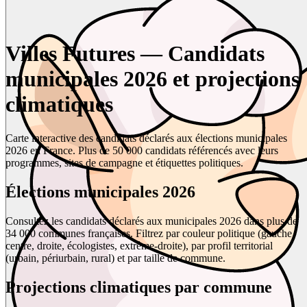
Villes Futures — Candidats
municipales 2026 et projections
climatiques
Carte interactive des candidats déclarés aux élections municipales
2026 en France. Plus de 50 000 candidats référencés avec leurs
programmes, sites de campagne et étiquettes politiques.
Élections municipales 2026
Consultez les candidats déclarés aux municipales 2026 dans plus de
34 000 communes françaises. Filtrez par couleur politique (gauche,
centre, droite, écologistes, extrême-droite), par profil territorial
(urbain, périurbain, rural) et par taille de commune.
Projections climatiques par commune