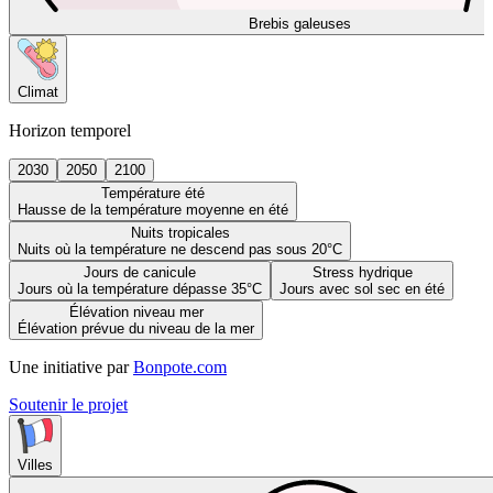
Brebis galeuses
Climat
Horizon temporel
2030
2050
2100
Température été
Hausse de la température moyenne en été
Nuits tropicales
Nuits où la température ne descend pas sous 20°C
Jours de canicule
Stress hydrique
Jours où la température dépasse 35°C
Jours avec sol sec en été
Élévation niveau mer
Élévation prévue du niveau de la mer
Une initiative par
Bonpote.com
Soutenir le projet
Villes