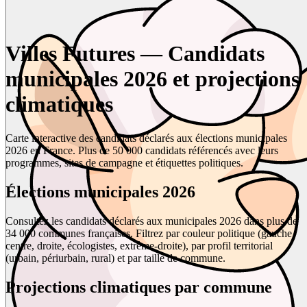
Villes Futures — Candidats
municipales 2026 et projections
climatiques
Carte interactive des candidats déclarés aux élections municipales
2026 en France. Plus de 50 000 candidats référencés avec leurs
programmes, sites de campagne et étiquettes politiques.
Élections municipales 2026
Consultez les candidats déclarés aux municipales 2026 dans plus de
34 000 communes françaises. Filtrez par couleur politique (gauche,
centre, droite, écologistes, extrême-droite), par profil territorial
(urbain, périurbain, rural) et par taille de commune.
Projections climatiques par commune