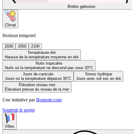
Brebis galeuses
Climat
Horizon temporel
2030
2050
2100
Température été
Hausse de la température moyenne en été
Nuits tropicales
Nuits où la température ne descend pas sous 20°C
Jours de canicule
Stress hydrique
Jours où la température dépasse 35°C
Jours avec sol sec en été
Élévation niveau mer
Élévation prévue du niveau de la mer
Une initiative par
Bonpote.com
Soutenir le projet
Villes