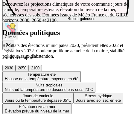
Découvrez les projections climatiques de votre commune : jours de
canicule, température estivale, élévation du niveau de la mer,
sécheresses des sols. Données issues de Météo France et du GIEC,
Brebis galeuses
horizons 2030, 2050 et 2100.
Données politiques
Climat
Résultats des élections municipales 2020, présidentielles 2022 et
législatives 2022. Couleur politique actuelle de la mairie, stabilité
politique, taux d'abstention.
Horizon temporel
2030
2050
2100
Température été
Hausse de la température moyenne en été
Nuits tropicales
Nuits où la température ne descend pas sous 20°C
Jours de canicule
Stress hydrique
Jours où la température dépasse 35°C
Jours avec sol sec en été
Élévation niveau mer
Élévation prévue du niveau de la mer