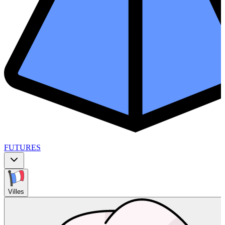
FUTURES
Villes