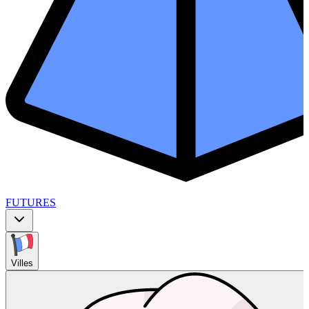
FUTURES
Villes