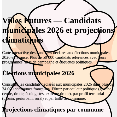
Villes Futures — Candidats
municipales 2026 et projections
climatiques
Carte interactive des candidats déclarés aux élections municipales
2026 en France. Plus de 50 000 candidats référencés avec leurs
programmes, sites de campagne et étiquettes politiques.
Élections municipales 2026
Consultez les candidats déclarés aux municipales 2026 dans plus de
34 000 communes françaises. Filtrez par couleur politique (gauche,
centre, droite, écologistes, extrême-droite), par profil territorial
(urbain, périurbain, rural) et par taille de commune.
Projections climatiques par commune