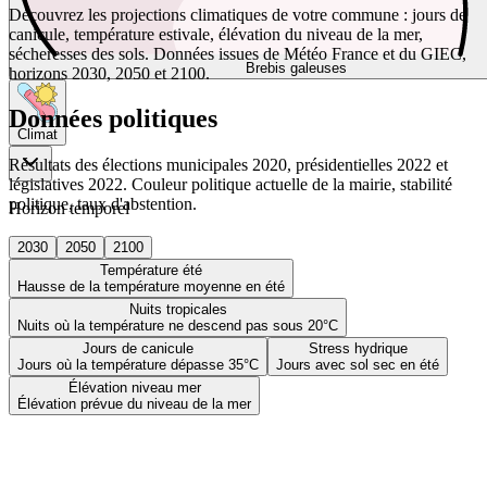
Découvrez les projections climatiques de votre commune : jours de
canicule, température estivale, élévation du niveau de la mer,
sécheresses des sols. Données issues de Météo France et du GIEC,
Brebis galeuses
horizons 2030, 2050 et 2100.
Données politiques
Climat
Résultats des élections municipales 2020, présidentielles 2022 et
législatives 2022. Couleur politique actuelle de la mairie, stabilité
politique, taux d'abstention.
Horizon temporel
2030
2050
2100
Température été
Hausse de la température moyenne en été
Nuits tropicales
Nuits où la température ne descend pas sous 20°C
Jours de canicule
Stress hydrique
Jours où la température dépasse 35°C
Jours avec sol sec en été
Élévation niveau mer
Élévation prévue du niveau de la mer