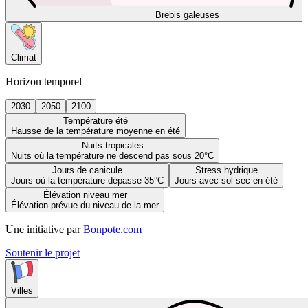
Brebis galeuses
Climat
Horizon temporel
2030
2050
2100
Température été
Hausse de la température moyenne en été
Nuits tropicales
Nuits où la température ne descend pas sous 20°C
Jours de canicule
Stress hydrique
Jours où la température dépasse 35°C
Jours avec sol sec en été
Élévation niveau mer
Élévation prévue du niveau de la mer
Une initiative par
Bonpote.com
Soutenir le projet
Villes