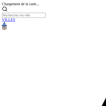
Chargement de la carte...
VILLES