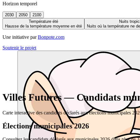
Horizon temporel
2030
2050
2100
Température été
Nuits tropic
Hausse de la température moyenne en été
Nuits où la température ne 
Une initiative par
Bonpote.com
Soutenir le projet
Villes Futures — Candidats muni
Carte interactive des candidats déclarés aux élections municipales 20
Élections municipales 2026
Consultez les candidats déclarés aux municipales 2026 dans plus de 34 0