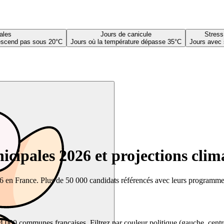
ales
Jours de canicule
Stress
descend pas sous 20°C
Jours où la température dépasse 35°C
Jours avec 
cipales 2026 et projections clim
26 en France. Plus de 50 000 candidats référencés avec leurs programmes,
00 communes françaises. Filtrez par couleur politique (gauche, centre, dr