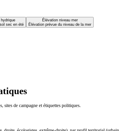
 hydrique
Élévation niveau mer
sol sec en été
Élévation prévue du niveau de la mer
atiques
 sites de campagne et étiquettes politiques.
oite, écologistes, extrême-droite), par profil territorial (urbain,