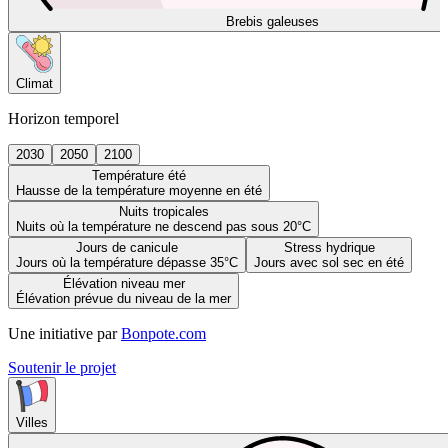
Brebis galeuses
Climat
Horizon temporel
2030
2050
2100
Température été
Hausse de la température moyenne en été
Nuits tropicales
Nuits où la température ne descend pas sous 20°C
Jours de canicule
Stress hydrique
Jours où la température dépasse 35°C
Jours avec sol sec en été
Élévation niveau mer
Élévation prévue du niveau de la mer
Une initiative par
Bonpote.com
Soutenir le projet
Villes