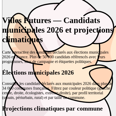
Villes Futures — Candidats
municipales 2026 et projections
climatiques
Carte interactive des candidats déclarés aux élections municipales
2026 en France. Plus de 50 000 candidats référencés avec leurs
programmes, sites de campagne et étiquettes politiques.
Élections municipales 2026
Consultez les candidats déclarés aux municipales 2026 dans plus de
34 000 communes françaises. Filtrez par couleur politique (gauche,
centre, droite, écologistes, extrême-droite), par profil territorial
(urbain, périurbain, rural) et par taille de commune.
Projections climatiques par commune