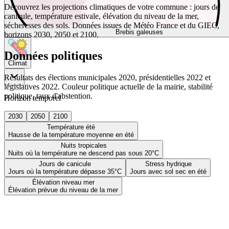
Découvrez les projections climatiques de votre commune : jours de
canicule, température estivale, élévation du niveau de la mer,
sécheresses des sols. Données issues de Météo France et du GIEC,
Brebis galeuses
horizons 2030, 2050 et 2100.
Données politiques
Climat
Résultats des élections municipales 2020, présidentielles 2022 et
législatives 2022. Couleur politique actuelle de la mairie, stabilité
politique, taux d'abstention.
Horizon temporel
2030
2050
2100
Température été
Hausse de la température moyenne en été
Nuits tropicales
Nuits où la température ne descend pas sous 20°C
Jours de canicule
Stress hydrique
Jours où la température dépasse 35°C
Jours avec sol sec en été
Élévation niveau mer
Élévation prévue du niveau de la mer