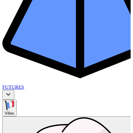
FUTURES
Villes