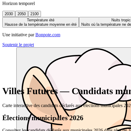
Horizon temporel
2030
2050
2100
Température été
Nuits tropic
Hausse de la température moyenne en été
Nuits où la température ne 
Une initiative par
Bonpote.com
Soutenir le projet
Villes Futures — Candidats muni
Carte interactive des candidats déclarés aux élections municipales 20
Élections municipales 2026
Consultez les candidats déclarés aux municipales 2026 dans plus de 34 0