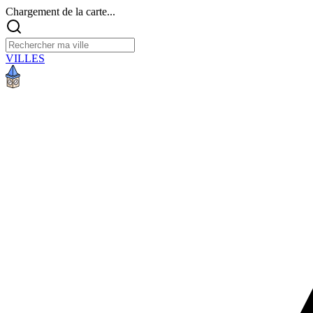
Chargement de la carte...
VILLES