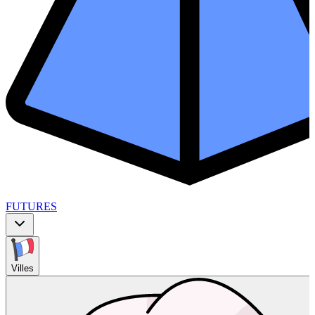
FUTURES
Villes