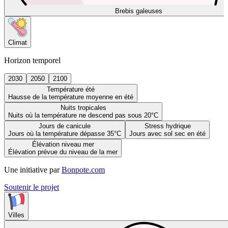
Brebis galeuses
Climat
Horizon temporel
2030
2050
2100
Température été
Hausse de la température moyenne en été
Nuits tropicales
Nuits où la température ne descend pas sous 20°C
Jours de canicule
Stress hydrique
Jours où la température dépasse 35°C
Jours avec sol sec en été
Élévation niveau mer
Élévation prévue du niveau de la mer
Une initiative par
Bonpote.com
Soutenir le projet
Villes