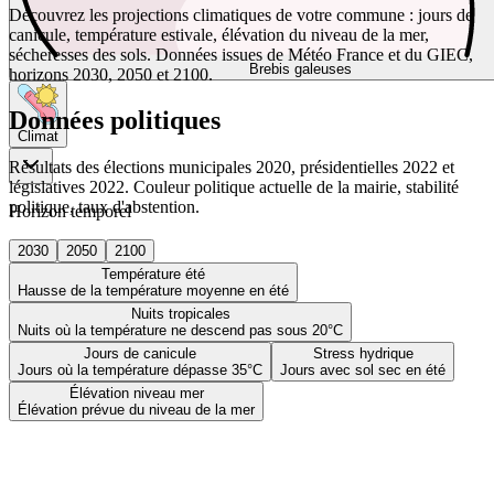
Découvrez les projections climatiques de votre commune : jours de
canicule, température estivale, élévation du niveau de la mer,
sécheresses des sols. Données issues de Météo France et du GIEC,
Brebis galeuses
horizons 2030, 2050 et 2100.
Données politiques
Climat
Résultats des élections municipales 2020, présidentielles 2022 et
législatives 2022. Couleur politique actuelle de la mairie, stabilité
politique, taux d'abstention.
Horizon temporel
2030
2050
2100
Température été
Hausse de la température moyenne en été
Nuits tropicales
Nuits où la température ne descend pas sous 20°C
Jours de canicule
Stress hydrique
Jours où la température dépasse 35°C
Jours avec sol sec en été
Élévation niveau mer
Élévation prévue du niveau de la mer