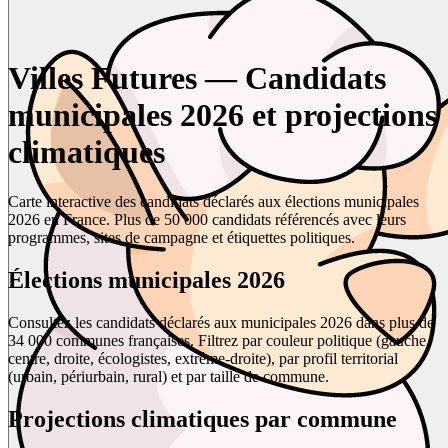
Villes Futures — Candidats
municipales 2026 et projections
climatiques
Carte interactive des candidats déclarés aux élections municipales
2026 en France. Plus de 50 000 candidats référencés avec leurs
programmes, sites de campagne et étiquettes politiques.
Élections municipales 2026
Consultez les candidats déclarés aux municipales 2026 dans plus de
34 000 communes françaises. Filtrez par couleur politique (gauche,
centre, droite, écologistes, extrême-droite), par profil territorial
(urbain, périurbain, rural) et par taille de commune.
Projections climatiques par commune