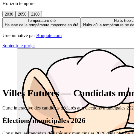
Horizon temporel
2030
2050
2100
Température été
Nuits tropic
Hausse de la température moyenne en été
Nuits où la température ne 
Une initiative par
Bonpote.com
Soutenir le projet
Villes Futures — Candidats muni
Carte interactive des candidats déclarés aux élections municipales 20
Élections municipales 2026
Consultez les candidats déclarés aux municipales 2026 dans plus de 34 0