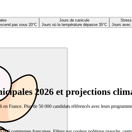
ales
Jours de canicule
Stress
descend pas sous 20°C
Jours où la température dépasse 35°C
Jours avec 
cipales 2026 et projections clim
26 en France. Plus de 50 000 candidats référencés avec leurs programmes,
00 communes françaises. Filtrez par couleur politique (gauche, centre, dr