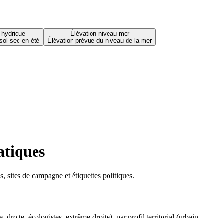
 hydrique
Élévation niveau mer
sol sec en été
Élévation prévue du niveau de la mer
atiques
 sites de campagne et étiquettes politiques.
oite, écologistes, extrême-droite), par profil territorial (urbain,