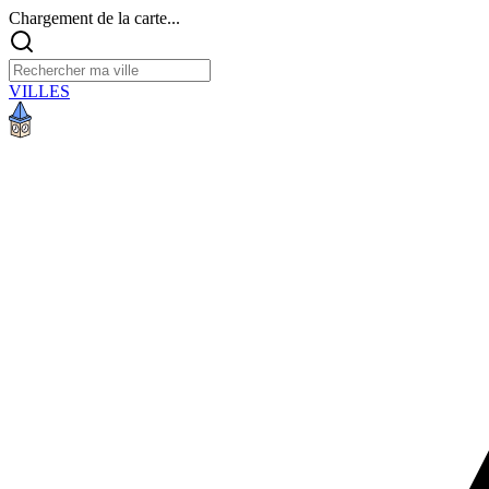
Chargement de la carte...
VILLES