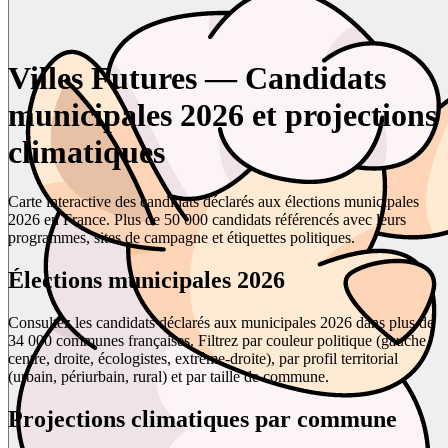
Villes Futures — Candidats
municipales 2026 et projections
climatiques
Carte interactive des candidats déclarés aux élections municipales
2026 en France. Plus de 50 000 candidats référencés avec leurs
programmes, sites de campagne et étiquettes politiques.
Élections municipales 2026
Consultez les candidats déclarés aux municipales 2026 dans plus de
34 000 communes françaises. Filtrez par couleur politique (gauche,
centre, droite, écologistes, extrême-droite), par profil territorial
(urbain, périurbain, rural) et par taille de commune.
Projections climatiques par commune