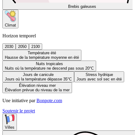
Brebis galeuses
Climat
Horizon temporel
2030
2050
2100
Température été
Hausse de la température moyenne en été
Nuits tropicales
Nuits où la température ne descend pas sous 20°C
Jours de canicule
Stress hydrique
Jours où la température dépasse 35°C
Jours avec sol sec en été
Élévation niveau mer
Élévation prévue du niveau de la mer
Une initiative par
Bonpote.com
Soutenir le projet
Villes