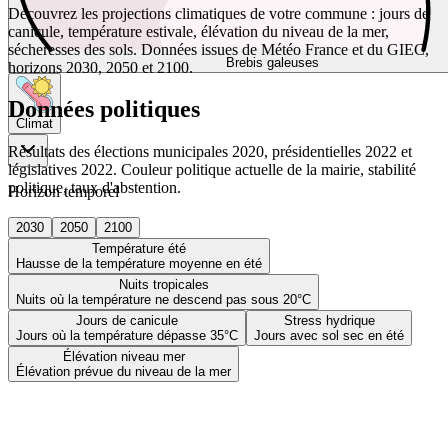
Découvrez les projections climatiques de votre commune : jours de
canicule, température estivale, élévation du niveau de la mer,
sécheresses des sols. Données issues de Météo France et du GIEC,
Brebis galeuses
horizons 2030, 2050 et 2100.
Données politiques
Climat
Résultats des élections municipales 2020, présidentielles 2022 et
législatives 2022. Couleur politique actuelle de la mairie, stabilité
politique, taux d'abstention.
Horizon temporel
2030
2050
2100
Température été
Hausse de la température moyenne en été
Nuits tropicales
Nuits où la température ne descend pas sous 20°C
Jours de canicule
Stress hydrique
Jours où la température dépasse 35°C
Jours avec sol sec en été
Élévation niveau mer
Élévation prévue du niveau de la mer