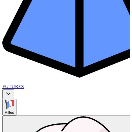
FUTURES
Villes