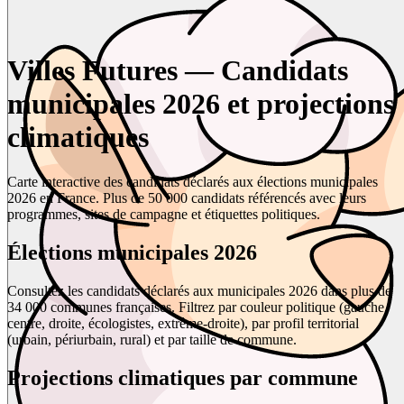
Villes Futures — Candidats
municipales 2026 et projections
climatiques
Carte interactive des candidats déclarés aux élections municipales
2026 en France. Plus de 50 000 candidats référencés avec leurs
programmes, sites de campagne et étiquettes politiques.
Élections municipales 2026
Consultez les candidats déclarés aux municipales 2026 dans plus de
34 000 communes françaises. Filtrez par couleur politique (gauche,
centre, droite, écologistes, extrême-droite), par profil territorial
(urbain, périurbain, rural) et par taille de commune.
Projections climatiques par commune