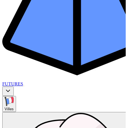
FUTURES
Villes