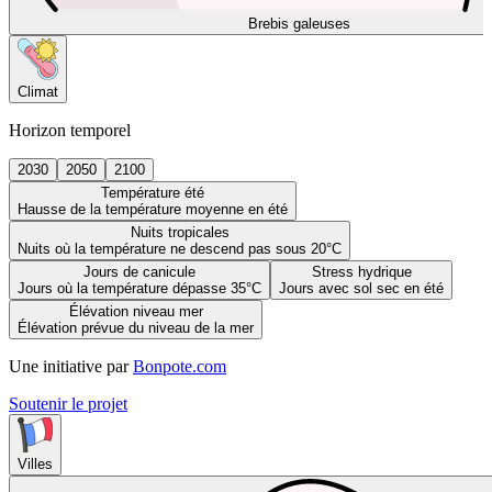
Brebis galeuses
Climat
Horizon temporel
2030
2050
2100
Température été
Hausse de la température moyenne en été
Nuits tropicales
Nuits où la température ne descend pas sous 20°C
Jours de canicule
Stress hydrique
Jours où la température dépasse 35°C
Jours avec sol sec en été
Élévation niveau mer
Élévation prévue du niveau de la mer
Une initiative par
Bonpote.com
Soutenir le projet
Villes