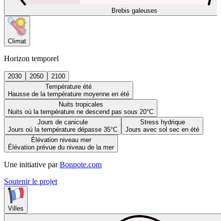
Brebis galeuses
Climat
Horizon temporel
2030
2050
2100
Température été
Hausse de la température moyenne en été
Nuits tropicales
Nuits où la température ne descend pas sous 20°C
Jours de canicule
Stress hydrique
Jours où la température dépasse 35°C
Jours avec sol sec en été
Élévation niveau mer
Élévation prévue du niveau de la mer
Une initiative par
Bonpote.com
Soutenir le projet
Villes