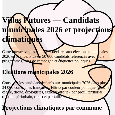
Villes Futures — Candidats
municipales 2026 et projections
climatiques
Carte interactive des candidats déclarés aux élections municipales
2026 en France. Plus de 50 000 candidats référencés avec leurs
programmes, sites de campagne et étiquettes politiques.
Élections municipales 2026
Consultez les candidats déclarés aux municipales 2026 dans plus de
34 000 communes françaises. Filtrez par couleur politique (gauche,
centre, droite, écologistes, extrême-droite), par profil territorial
(urbain, périurbain, rural) et par taille de commune.
Projections climatiques par commune