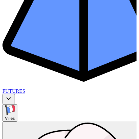
FUTURES
Villes