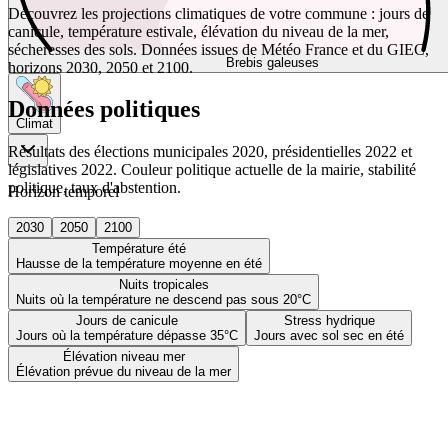
Découvrez les projections climatiques de votre commune : jours de
canicule, température estivale, élévation du niveau de la mer,
sécheresses des sols. Données issues de Météo France et du GIEC,
Brebis galeuses
horizons 2030, 2050 et 2100.
Données politiques
Climat
Résultats des élections municipales 2020, présidentielles 2022 et
législatives 2022. Couleur politique actuelle de la mairie, stabilité
politique, taux d'abstention.
Horizon temporel
2030
2050
2100
Température été
Hausse de la température moyenne en été
Nuits tropicales
Nuits où la température ne descend pas sous 20°C
Jours de canicule
Stress hydrique
Jours où la température dépasse 35°C
Jours avec sol sec en été
Élévation niveau mer
Élévation prévue du niveau de la mer