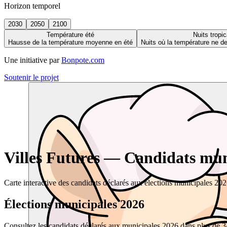
Horizon temporel
2030
2050
2100
Température été
Nuits tropic
Hausse de la température moyenne en été
Nuits où la température ne 
Une initiative par
Bonpote.com
Soutenir le projet
Villes Futures — Candidats muni
Carte interactive des candidats déclarés aux élections municipales 20
Élections municipales 2026
Consultez les candidats déclarés aux municipales 2026 dans plus de 34 0