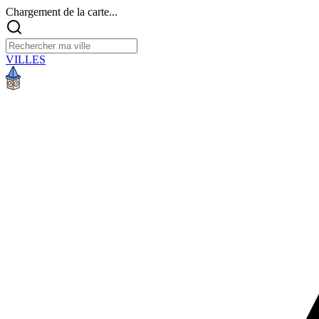
Chargement de la carte...
VILLES