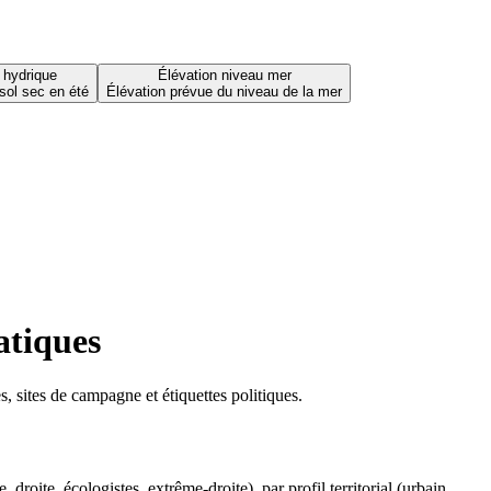
 hydrique
Élévation niveau mer
sol sec en été
Élévation prévue du niveau de la mer
atiques
 sites de campagne et étiquettes politiques.
oite, écologistes, extrême-droite), par profil territorial (urbain,