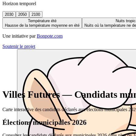
Horizon temporel
2030
2050
2100
Température été
Nuits tropic
Hausse de la température moyenne en été
Nuits où la température ne 
Une initiative par
Bonpote.com
Soutenir le projet
Villes Futures — Candidats muni
Carte interactive des candidats déclarés aux élections municipales 20
Élections municipales 2026
Consultez les candidats déclarés aux municipales 2026 dans plus de 34 0