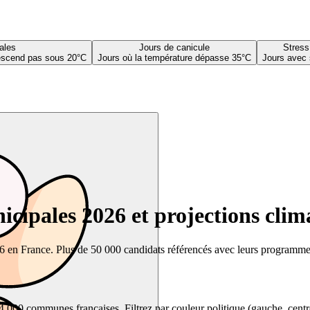
ales
Jours de canicule
Stress
descend pas sous 20°C
Jours où la température dépasse 35°C
Jours avec 
cipales 2026 et projections clim
26 en France. Plus de 50 000 candidats référencés avec leurs programmes,
00 communes françaises. Filtrez par couleur politique (gauche, centre, dr