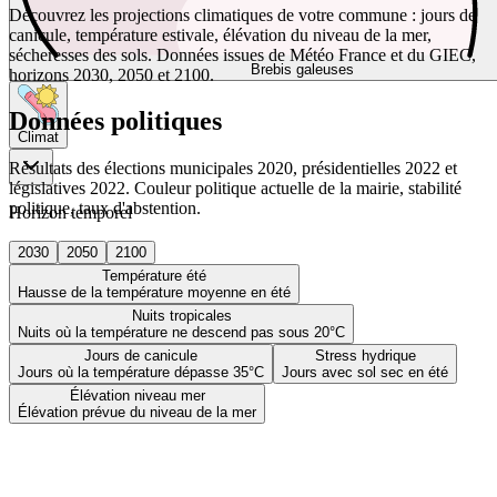
Découvrez les projections climatiques de votre commune : jours de
canicule, température estivale, élévation du niveau de la mer,
sécheresses des sols. Données issues de Météo France et du GIEC,
Brebis galeuses
horizons 2030, 2050 et 2100.
Données politiques
Climat
Résultats des élections municipales 2020, présidentielles 2022 et
législatives 2022. Couleur politique actuelle de la mairie, stabilité
politique, taux d'abstention.
Horizon temporel
2030
2050
2100
Température été
Hausse de la température moyenne en été
Nuits tropicales
Nuits où la température ne descend pas sous 20°C
Jours de canicule
Stress hydrique
Jours où la température dépasse 35°C
Jours avec sol sec en été
Élévation niveau mer
Élévation prévue du niveau de la mer