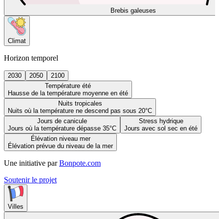
Brebis galeuses
Climat
Horizon temporel
2030
2050
2100
Température été
Hausse de la température moyenne en été
Nuits tropicales
Nuits où la température ne descend pas sous 20°C
Jours de canicule
Stress hydrique
Jours où la température dépasse 35°C
Jours avec sol sec en été
Élévation niveau mer
Élévation prévue du niveau de la mer
Une initiative par
Bonpote.com
Soutenir le projet
Villes