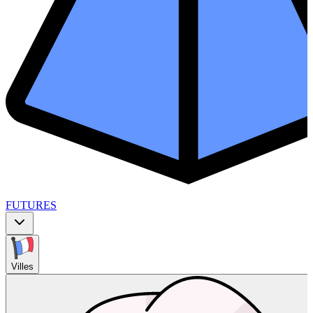
FUTURES
Villes