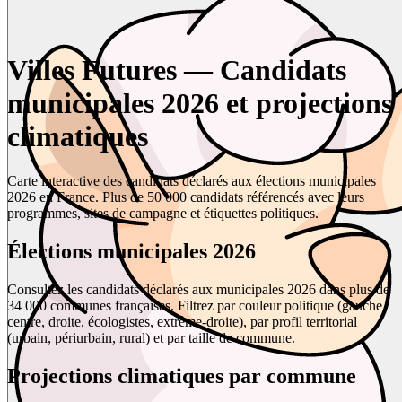
Villes Futures — Candidats
municipales 2026 et projections
climatiques
Carte interactive des candidats déclarés aux élections municipales
2026 en France. Plus de 50 000 candidats référencés avec leurs
programmes, sites de campagne et étiquettes politiques.
Élections municipales 2026
Consultez les candidats déclarés aux municipales 2026 dans plus de
34 000 communes françaises. Filtrez par couleur politique (gauche,
centre, droite, écologistes, extrême-droite), par profil territorial
(urbain, périurbain, rural) et par taille de commune.
Projections climatiques par commune