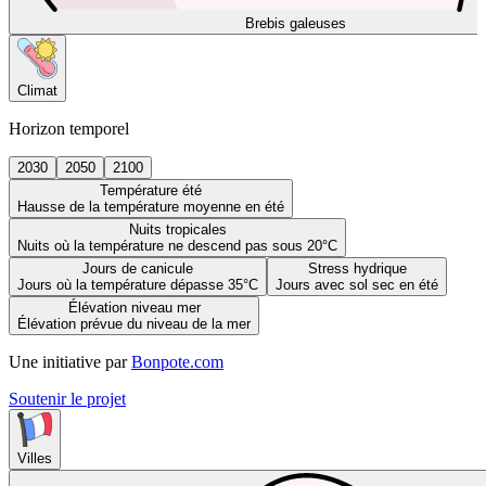
Brebis galeuses
Climat
Horizon temporel
2030
2050
2100
Température été
Hausse de la température moyenne en été
Nuits tropicales
Nuits où la température ne descend pas sous 20°C
Jours de canicule
Stress hydrique
Jours où la température dépasse 35°C
Jours avec sol sec en été
Élévation niveau mer
Élévation prévue du niveau de la mer
Une initiative par
Bonpote.com
Soutenir le projet
Villes