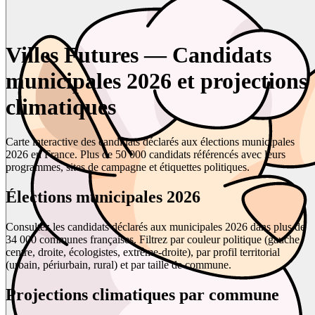
Villes Futures — Candidats
municipales 2026 et projections
climatiques
Carte interactive des candidats déclarés aux élections municipales
2026 en France. Plus de 50 000 candidats référencés avec leurs
programmes, sites de campagne et étiquettes politiques.
Élections municipales 2026
Consultez les candidats déclarés aux municipales 2026 dans plus de
34 000 communes françaises. Filtrez par couleur politique (gauche,
centre, droite, écologistes, extrême-droite), par profil territorial
(urbain, périurbain, rural) et par taille de commune.
Projections climatiques par commune