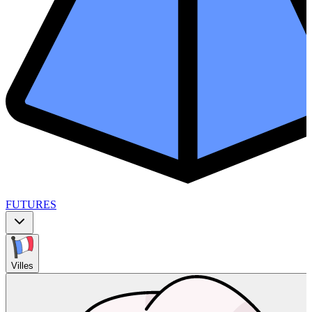
FUTURES
Villes