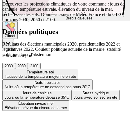
Découvrez les projections climatiques de votre commune : jours de
canicule, température estivale, élévation du niveau de la mer,
sécheresses des sols. Données issues de Météo France et du GIEC,
Brebis galeuses
horizons 2030, 2050 et 2100.
Données politiques
Climat
Résultats des élections municipales 2020, présidentielles 2022 et
législatives 2022. Couleur politique actuelle de la mairie, stabilité
politique, taux d'abstention.
Horizon temporel
2030
2050
2100
Température été
Hausse de la température moyenne en été
Nuits tropicales
Nuits où la température ne descend pas sous 20°C
Jours de canicule
Stress hydrique
Jours où la température dépasse 35°C
Jours avec sol sec en été
Élévation niveau mer
Élévation prévue du niveau de la mer