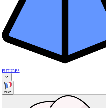
FUTURES
Villes