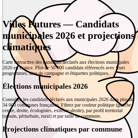
Villes Futures — Candidats
municipales 2026 et projections
climatiques
Carte interactive des candidats déclarés aux élections municipales
2026 en France. Plus de 50 000 candidats référencés avec leurs
programmes, sites de campagne et étiquettes politiques.
Élections municipales 2026
Consultez les candidats déclarés aux municipales 2026 dans plus de
34 000 communes françaises. Filtrez par couleur politique (gauche,
centre, droite, écologistes, extrême-droite), par profil territorial
(urbain, périurbain, rural) et par taille de commune.
Projections climatiques par commune