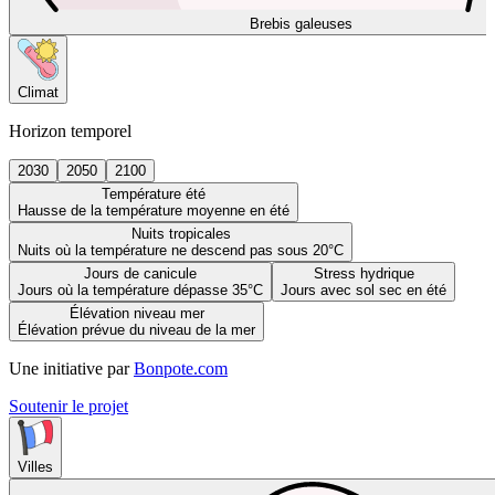
Brebis galeuses
Climat
Horizon temporel
2030
2050
2100
Température été
Hausse de la température moyenne en été
Nuits tropicales
Nuits où la température ne descend pas sous 20°C
Jours de canicule
Stress hydrique
Jours où la température dépasse 35°C
Jours avec sol sec en été
Élévation niveau mer
Élévation prévue du niveau de la mer
Une initiative par
Bonpote.com
Soutenir le projet
Villes