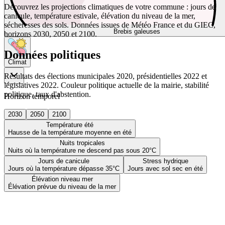
Découvrez les projections climatiques de votre commune : jours de
canicule, température estivale, élévation du niveau de la mer,
sécheresses des sols. Données issues de Météo France et du GIEC,
Brebis galeuses
horizons 2030, 2050 et 2100.
Données politiques
Climat
Résultats des élections municipales 2020, présidentielles 2022 et
législatives 2022. Couleur politique actuelle de la mairie, stabilité
politique, taux d'abstention.
Horizon temporel
2030
2050
2100
Température été
Hausse de la température moyenne en été
Nuits tropicales
Nuits où la température ne descend pas sous 20°C
Jours de canicule
Stress hydrique
Jours où la température dépasse 35°C
Jours avec sol sec en été
Élévation niveau mer
Élévation prévue du niveau de la mer