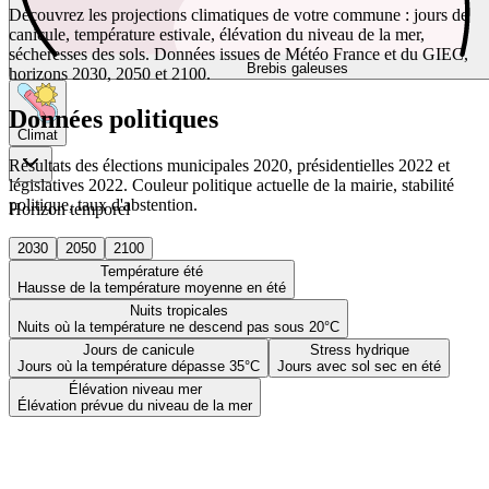
Découvrez les projections climatiques de votre commune : jours de
canicule, température estivale, élévation du niveau de la mer,
sécheresses des sols. Données issues de Météo France et du GIEC,
Brebis galeuses
horizons 2030, 2050 et 2100.
Données politiques
Climat
Résultats des élections municipales 2020, présidentielles 2022 et
législatives 2022. Couleur politique actuelle de la mairie, stabilité
politique, taux d'abstention.
Horizon temporel
2030
2050
2100
Température été
Hausse de la température moyenne en été
Nuits tropicales
Nuits où la température ne descend pas sous 20°C
Jours de canicule
Stress hydrique
Jours où la température dépasse 35°C
Jours avec sol sec en été
Élévation niveau mer
Élévation prévue du niveau de la mer