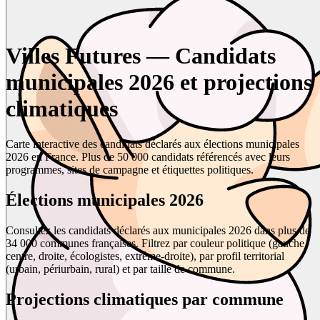
Villes Futures — Candidats
municipales 2026 et projections
climatiques
Carte interactive des candidats déclarés aux élections municipales
2026 en France. Plus de 50 000 candidats référencés avec leurs
programmes, sites de campagne et étiquettes politiques.
Élections municipales 2026
Consultez les candidats déclarés aux municipales 2026 dans plus de
34 000 communes françaises. Filtrez par couleur politique (gauche,
centre, droite, écologistes, extrême-droite), par profil territorial
(urbain, périurbain, rural) et par taille de commune.
Projections climatiques par commune