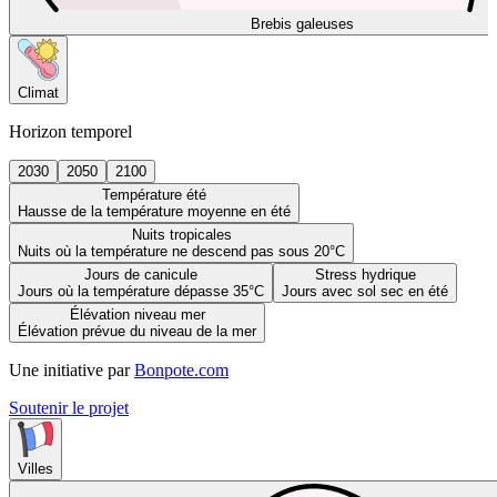
Brebis galeuses
Climat
Horizon temporel
2030
2050
2100
Température été
Hausse de la température moyenne en été
Nuits tropicales
Nuits où la température ne descend pas sous 20°C
Jours de canicule
Stress hydrique
Jours où la température dépasse 35°C
Jours avec sol sec en été
Élévation niveau mer
Élévation prévue du niveau de la mer
Une initiative par
Bonpote.com
Soutenir le projet
Villes