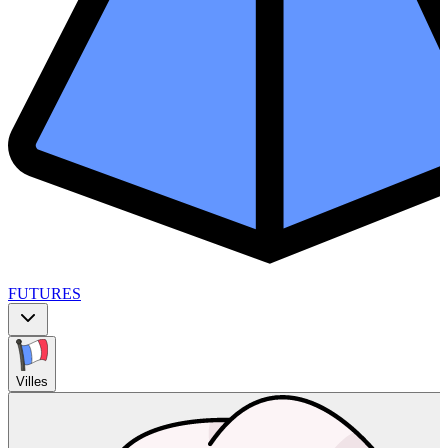
FUTURES
Villes