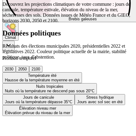
Découvrez les projections climatiques de votre commune : jours de
canicule, température estivale, élévation du niveau de la mer,
sécheresses des sols. Données issues de Météo France et du GIEC,
Brebis galeuses
horizons 2030, 2050 et 2100.
Données politiques
Climat
Résultats des élections municipales 2020, présidentielles 2022 et
législatives 2022. Couleur politique actuelle de la mairie, stabilité
politique, taux d'abstention.
Horizon temporel
2030
2050
2100
Température été
Hausse de la température moyenne en été
Nuits tropicales
Nuits où la température ne descend pas sous 20°C
Jours de canicule
Stress hydrique
Jours où la température dépasse 35°C
Jours avec sol sec en été
Élévation niveau mer
Élévation prévue du niveau de la mer