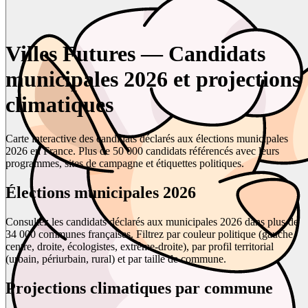
Villes Futures — Candidats
municipales 2026 et projections
climatiques
Carte interactive des candidats déclarés aux élections municipales
2026 en France. Plus de 50 000 candidats référencés avec leurs
programmes, sites de campagne et étiquettes politiques.
Élections municipales 2026
Consultez les candidats déclarés aux municipales 2026 dans plus de
34 000 communes françaises. Filtrez par couleur politique (gauche,
centre, droite, écologistes, extrême-droite), par profil territorial
(urbain, périurbain, rural) et par taille de commune.
Projections climatiques par commune