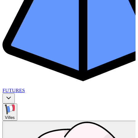
FUTURES
Villes