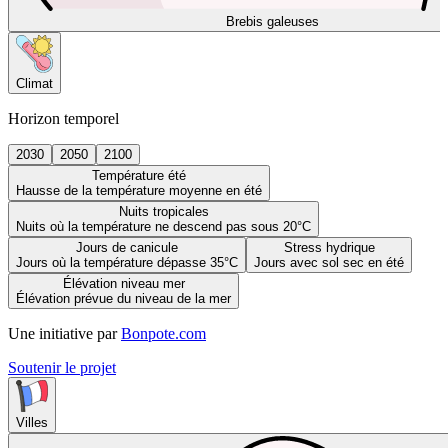
Brebis galeuses
Climat
Horizon temporel
2030
2050
2100
Température été
Hausse de la température moyenne en été
Nuits tropicales
Nuits où la température ne descend pas sous 20°C
Jours de canicule
Stress hydrique
Jours où la température dépasse 35°C
Jours avec sol sec en été
Élévation niveau mer
Élévation prévue du niveau de la mer
Une initiative par
Bonpote.com
Soutenir le projet
Villes