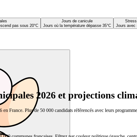
ales
Jours de canicule
Stress
descend pas sous 20°C
Jours où la température dépasse 35°C
Jours avec 
cipales 2026 et projections clim
26 en France. Plus de 50 000 candidats référencés avec leurs programmes,
00 communes françaises. Filtrez par couleur politique (gauche, centre, dr