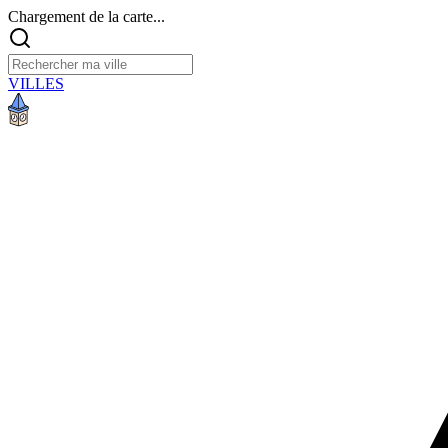
Chargement de la carte...
VILLES