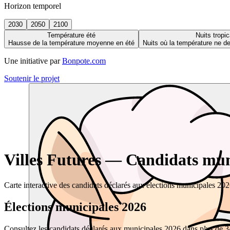
Horizon temporel
2030
2050
2100
Température été
Nuits tropic
Hausse de la température moyenne en été
Nuits où la température ne 
Une initiative par
Bonpote.com
Soutenir le projet
Villes Futures — Candidats muni
Carte interactive des candidats déclarés aux élections municipales 20
Élections municipales 2026
Consultez les candidats déclarés aux municipales 2026 dans plus de 34 0