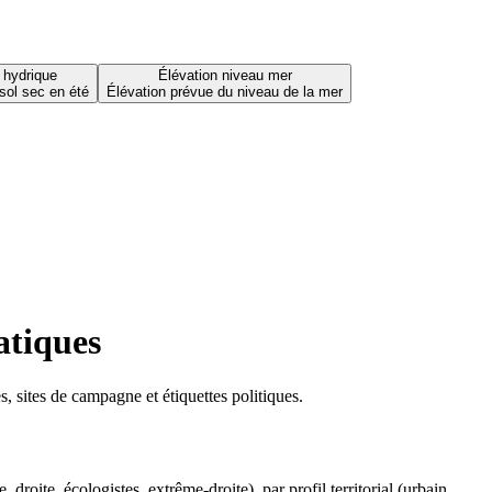
 hydrique
Élévation niveau mer
sol sec en été
Élévation prévue du niveau de la mer
atiques
 sites de campagne et étiquettes politiques.
oite, écologistes, extrême-droite), par profil territorial (urbain,