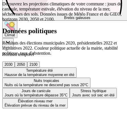
Découvrez les projections climatiques de votre commune : jours de
canicule, température estivale, élévation du niveau de la mer,
sécheresses des sols. Données issues de Météo France et du GIEC,
Brebis galeuses
horizons 2030, 2050 et 2100.
Données politiques
Climat
Résultats des élections municipales 2020, présidentielles 2022 et
législatives 2022. Couleur politique actuelle de la mairie, stabilité
politique, taux d'abstention.
Horizon temporel
2030
2050
2100
Température été
Hausse de la température moyenne en été
Nuits tropicales
Nuits où la température ne descend pas sous 20°C
Jours de canicule
Stress hydrique
Jours où la température dépasse 35°C
Jours avec sol sec en été
Élévation niveau mer
Élévation prévue du niveau de la mer