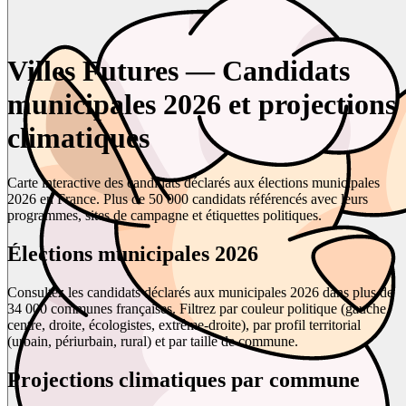
Villes Futures — Candidats
municipales 2026 et projections
climatiques
Carte interactive des candidats déclarés aux élections municipales
2026 en France. Plus de 50 000 candidats référencés avec leurs
programmes, sites de campagne et étiquettes politiques.
Élections municipales 2026
Consultez les candidats déclarés aux municipales 2026 dans plus de
34 000 communes françaises. Filtrez par couleur politique (gauche,
centre, droite, écologistes, extrême-droite), par profil territorial
(urbain, périurbain, rural) et par taille de commune.
Projections climatiques par commune