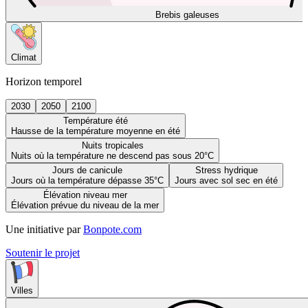
Brebis galeuses
Climat
Horizon temporel
2030
2050
2100
Température été
Hausse de la température moyenne en été
Nuits tropicales
Nuits où la température ne descend pas sous 20°C
Jours de canicule
Stress hydrique
Jours où la température dépasse 35°C
Jours avec sol sec en été
Élévation niveau mer
Élévation prévue du niveau de la mer
Une initiative par
Bonpote.com
Soutenir le projet
Villes