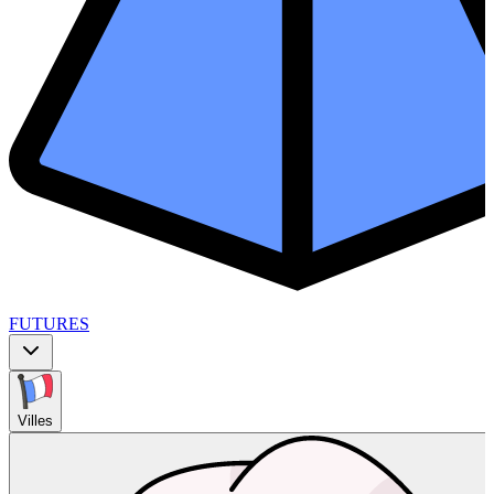
FUTURES
Villes