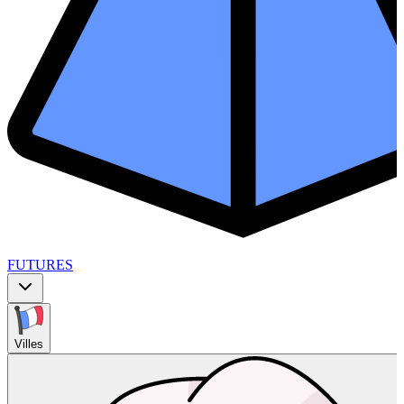
FUTURES
Villes