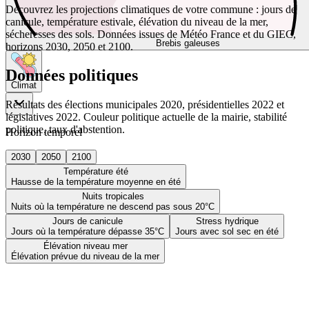
Découvrez les projections climatiques de votre commune : jours de
canicule, température estivale, élévation du niveau de la mer,
sécheresses des sols. Données issues de Météo France et du GIEC,
Brebis galeuses
horizons 2030, 2050 et 2100.
Données politiques
Climat
Résultats des élections municipales 2020, présidentielles 2022 et
législatives 2022. Couleur politique actuelle de la mairie, stabilité
politique, taux d'abstention.
Horizon temporel
2030
2050
2100
Température été
Hausse de la température moyenne en été
Nuits tropicales
Nuits où la température ne descend pas sous 20°C
Jours de canicule
Stress hydrique
Jours où la température dépasse 35°C
Jours avec sol sec en été
Élévation niveau mer
Élévation prévue du niveau de la mer