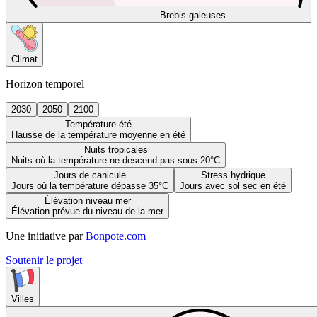
Brebis galeuses
Climat
Horizon temporel
2030
2050
2100
Température été
Hausse de la température moyenne en été
Nuits tropicales
Nuits où la température ne descend pas sous 20°C
Jours de canicule
Stress hydrique
Jours où la température dépasse 35°C
Jours avec sol sec en été
Élévation niveau mer
Élévation prévue du niveau de la mer
Une initiative par
Bonpote.com
Soutenir le projet
Villes