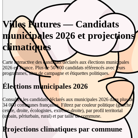
Villes Futures — Candidats
municipales 2026 et projections
climatiques
Carte interactive des candidats déclarés aux élections municipales
2026 en France. Plus de 50 000 candidats référencés avec leurs
programmes, sites de campagne et étiquettes politiques.
Élections municipales 2026
Consultez les candidats déclarés aux municipales 2026 dans plus de
34 000 communes françaises. Filtrez par couleur politique (gauche,
centre, droite, écologistes, extrême-droite), par profil territorial
(urbain, périurbain, rural) et par taille de commune.
Projections climatiques par commune