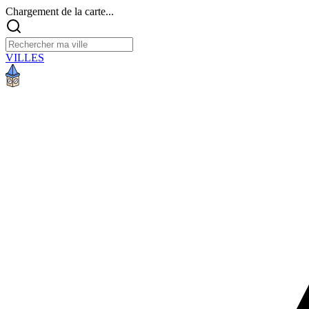
Chargement de la carte...
VILLES