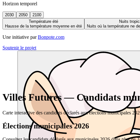
Horizon temporel
2030
2050
2100
Température été
Nuits tropic
Hausse de la température moyenne en été
Nuits où la température ne 
Une initiative par
Bonpote.com
Soutenir le projet
Villes Futures — Candidats muni
Carte interactive des candidats déclarés aux élections municipales 20
Élections municipales 2026
Consultez les candidats déclarés aux municipales 2026 dans plus de 34 0