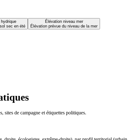
 hydrique
Élévation niveau mer
sol sec en été
Élévation prévue du niveau de la mer
atiques
 sites de campagne et étiquettes politiques.
oite, écologistes, extrême-droite), par profil territorial (urbain,