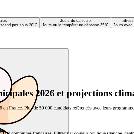
ales
Jours de canicule
Stress
descend pas sous 20°C
Jours où la température dépasse 35°C
Jours avec 
cipales 2026 et projections clim
26 en France. Plus de 50 000 candidats référencés avec leurs programmes,
00 communes françaises. Filtrez par couleur politique (gauche, centre, dr