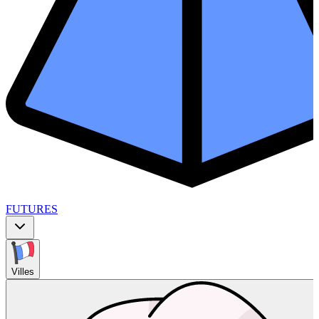
FUTURES
Villes