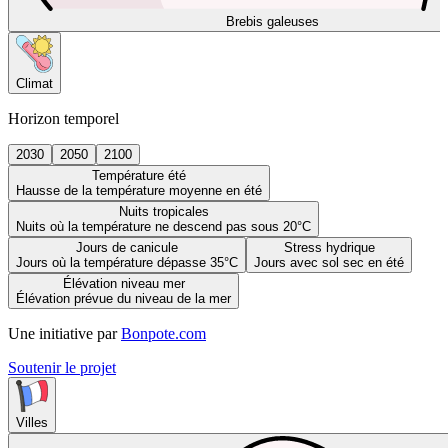
Brebis galeuses
Climat
Horizon temporel
2030
2050
2100
Température été
Hausse de la température moyenne en été
Nuits tropicales
Nuits où la température ne descend pas sous 20°C
Jours de canicule
Stress hydrique
Jours où la température dépasse 35°C
Jours avec sol sec en été
Élévation niveau mer
Élévation prévue du niveau de la mer
Une initiative par
Bonpote.com
Soutenir le projet
Villes