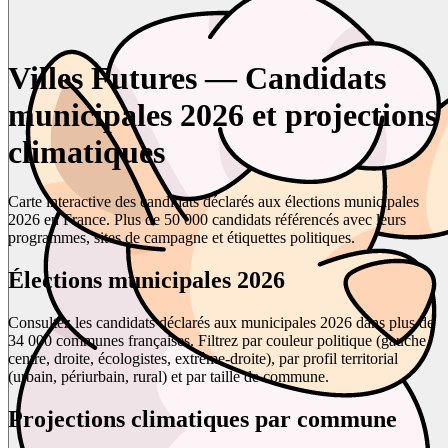
Villes Futures — Candidats
municipales 2026 et projections
climatiques
Carte interactive des candidats déclarés aux élections municipales
2026 en France. Plus de 50 000 candidats référencés avec leurs
programmes, sites de campagne et étiquettes politiques.
Élections municipales 2026
Consultez les candidats déclarés aux municipales 2026 dans plus de
34 000 communes françaises. Filtrez par couleur politique (gauche,
centre, droite, écologistes, extrême-droite), par profil territorial
(urbain, périurbain, rural) et par taille de commune.
Projections climatiques par commune