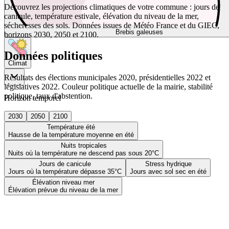
Découvrez les projections climatiques de votre commune : jours de
canicule, température estivale, élévation du niveau de la mer,
sécheresses des sols. Données issues de Météo France et du GIEC,
Brebis galeuses
horizons 2030, 2050 et 2100.
Données politiques
Climat
Résultats des élections municipales 2020, présidentielles 2022 et
législatives 2022. Couleur politique actuelle de la mairie, stabilité
politique, taux d'abstention.
Horizon temporel
2030
2050
2100
Température été
Hausse de la température moyenne en été
Nuits tropicales
Nuits où la température ne descend pas sous 20°C
Jours de canicule
Stress hydrique
Jours où la température dépasse 35°C
Jours avec sol sec en été
Élévation niveau mer
Élévation prévue du niveau de la mer