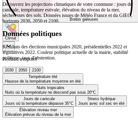
Découvrez les projections climatiques de votre commune : jours de
canicule, température estivale, élévation du niveau de la mer,
sécheresses des sols. Données issues de Météo France et du GIEC,
Brebis galeuses
horizons 2030, 2050 et 2100.
Données politiques
Climat
Résultats des élections municipales 2020, présidentielles 2022 et
législatives 2022. Couleur politique actuelle de la mairie, stabilité
politique, taux d'abstention.
Horizon temporel
2030
2050
2100
Température été
Hausse de la température moyenne en été
Nuits tropicales
Nuits où la température ne descend pas sous 20°C
Jours de canicule
Stress hydrique
Jours où la température dépasse 35°C
Jours avec sol sec en été
Élévation niveau mer
Élévation prévue du niveau de la mer