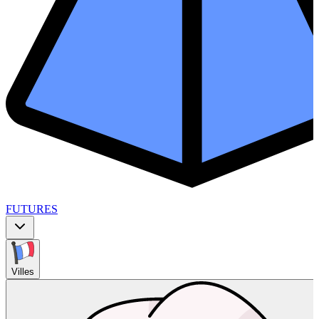
FUTURES
Villes