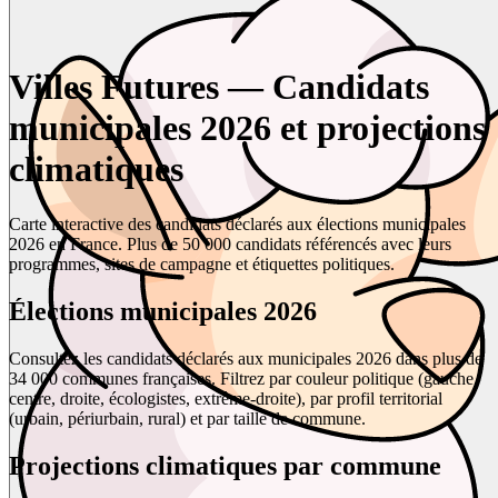
Villes Futures — Candidats
municipales 2026 et projections
climatiques
Carte interactive des candidats déclarés aux élections municipales
2026 en France. Plus de 50 000 candidats référencés avec leurs
programmes, sites de campagne et étiquettes politiques.
Élections municipales 2026
Consultez les candidats déclarés aux municipales 2026 dans plus de
34 000 communes françaises. Filtrez par couleur politique (gauche,
centre, droite, écologistes, extrême-droite), par profil territorial
(urbain, périurbain, rural) et par taille de commune.
Projections climatiques par commune