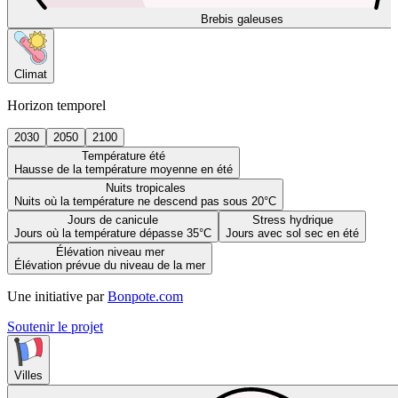
Brebis galeuses
Climat
Horizon temporel
2030
2050
2100
Température été
Hausse de la température moyenne en été
Nuits tropicales
Nuits où la température ne descend pas sous 20°C
Jours de canicule
Stress hydrique
Jours où la température dépasse 35°C
Jours avec sol sec en été
Élévation niveau mer
Élévation prévue du niveau de la mer
Une initiative par
Bonpote.com
Soutenir le projet
Villes