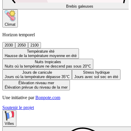
Brebis galeuses
Climat
Horizon temporel
2030
2050
2100
Température été
Hausse de la température moyenne en été
Nuits tropicales
Nuits où la température ne descend pas sous 20°C
Jours de canicule
Stress hydrique
Jours où la température dépasse 35°C
Jours avec sol sec en été
Élévation niveau mer
Élévation prévue du niveau de la mer
Une initiative par
Bonpote.com
Soutenir le projet
Villes