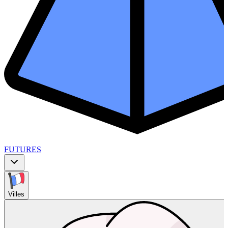
FUTURES
Villes