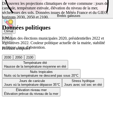
Découvrez les projections climatiques de votre commune : jours de
canicule, température estivale, élévation du niveau de la mer,
sécheresses des sols. Données issues de Météo France et du GIEC,
Brebis galeuses
horizons 2030, 2050 et 2100.
Données politiques
Climat
Résultats des élections municipales 2020, présidentielles 2022 et
législatives 2022. Couleur politique actuelle de la mairie, stabilité
politique, taux d'abstention.
Horizon temporel
2030
2050
2100
Température été
Hausse de la température moyenne en été
Nuits tropicales
Nuits où la température ne descend pas sous 20°C
Jours de canicule
Stress hydrique
Jours où la température dépasse 35°C
Jours avec sol sec en été
Élévation niveau mer
Élévation prévue du niveau de la mer