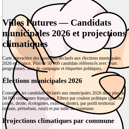
Villes Futures — Candidats
municipales 2026 et projections
climatiques
Carte interactive des candidats déclarés aux élections municipales
2026 en France. Plus de 50 000 candidats référencés avec leurs
programmes, sites de campagne et étiquettes politiques.
Élections municipales 2026
Consultez les candidats déclarés aux municipales 2026 dans plus de
34 000 communes françaises. Filtrez par couleur politique (gauche,
centre, droite, écologistes, extrême-droite), par profil territorial
(urbain, périurbain, rural) et par taille de commune.
Projections climatiques par commune