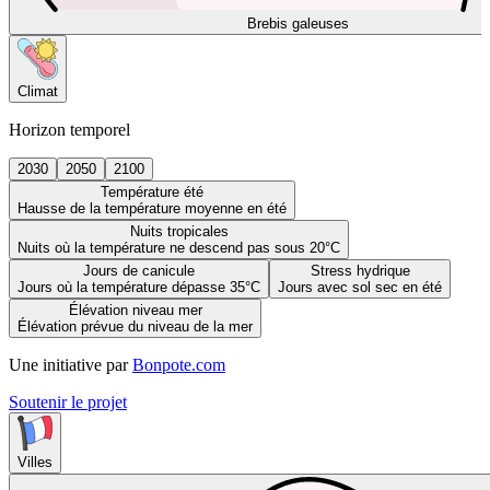
Brebis galeuses
Climat
Horizon temporel
2030
2050
2100
Température été
Hausse de la température moyenne en été
Nuits tropicales
Nuits où la température ne descend pas sous 20°C
Jours de canicule
Stress hydrique
Jours où la température dépasse 35°C
Jours avec sol sec en été
Élévation niveau mer
Élévation prévue du niveau de la mer
Une initiative par
Bonpote.com
Soutenir le projet
Villes