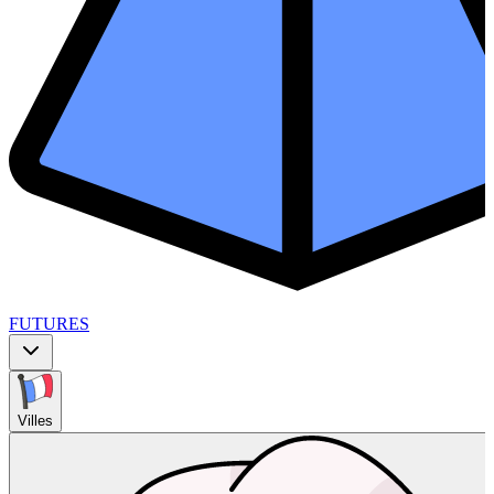
FUTURES
Villes