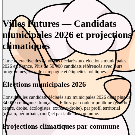
Villes Futures — Candidats
municipales 2026 et projections
climatiques
Carte interactive des candidats déclarés aux élections municipales
2026 en France. Plus de 50 000 candidats référencés avec leurs
programmes, sites de campagne et étiquettes politiques.
Élections municipales 2026
Consultez les candidats déclarés aux municipales 2026 dans plus de
34 000 communes françaises. Filtrez par couleur politique (gauche,
centre, droite, écologistes, extrême-droite), par profil territorial
(urbain, périurbain, rural) et par taille de commune.
Projections climatiques par commune