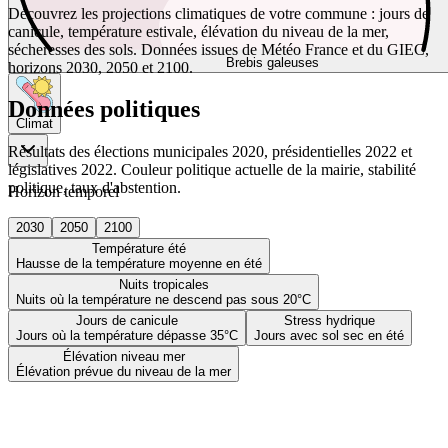
Découvrez les projections climatiques de votre commune : jours de
canicule, température estivale, élévation du niveau de la mer,
sécheresses des sols. Données issues de Météo France et du GIEC,
Brebis galeuses
horizons 2030, 2050 et 2100.
Données politiques
Climat
Résultats des élections municipales 2020, présidentielles 2022 et
législatives 2022. Couleur politique actuelle de la mairie, stabilité
politique, taux d'abstention.
Horizon temporel
2030
2050
2100
Température été
Hausse de la température moyenne en été
Nuits tropicales
Nuits où la température ne descend pas sous 20°C
Jours de canicule
Stress hydrique
Jours où la température dépasse 35°C
Jours avec sol sec en été
Élévation niveau mer
Élévation prévue du niveau de la mer